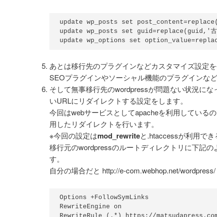
update wp_posts set post_content=replac
update wp_posts set guid=replace(guid,'
update wp_options set option_value=rep
あとは移行先のプラグインなどカスタマイズ設定を
SEOプラグインやソーシャル機能のプラグインな
そして無事移行先のwordpressが問題ない状況に
いURLにリダイレクトする設定をします。
今回はwebサービスとしてapacheを利用しているので、
用したリダイレクトを行います。
※今回の設定は
mod_rewrite
と.htaccessが利用
移行元のwordpressのルートディレクトリに下記のよう
す。
自分の場合だと http://e-com.webhop.net/wordpr
Options +FollowSymLinks

RewriteEngine on

RewriteRule (.*) https://matsudapress.co