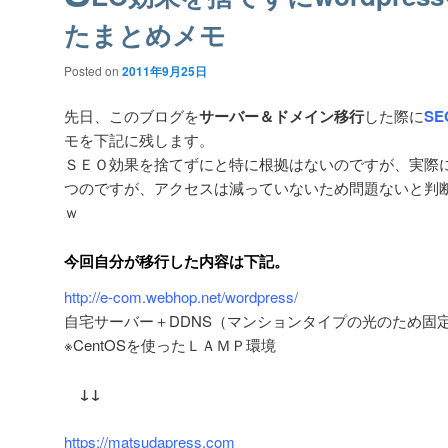
たまとめメモ
Posted on
2011年9月25日
先日、このブログを
サーバー＆ドメイン移行
した際に
SE
モを下記に残します。
ＳＥＯ効果を捨てずにと特に根拠はないのですが、実際
つのですが、アクセスは減っていないため問題ないと判
ｗ
今回自分が移行した内容は下記。
http://e-com.webhop.net/wordpress/
自宅サーバー＋DDNS（マンションタイプの光のため固
※CentOSを使ったＬＡＭＰ環境
↓↓
https://matsudapress.com