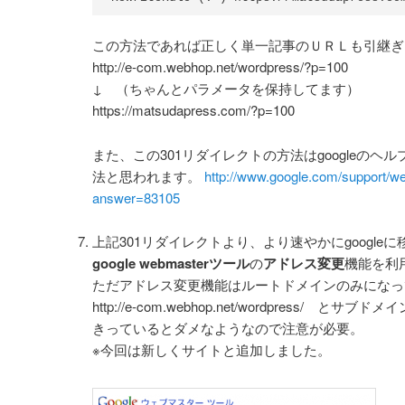
この方法であれば正しく単一記事のＵＲＬも引継ぎ
http://e-com.webhop.net/wordpress/?p=100
↓ （ちゃんとパラメータを保持してます）
https://matsudapress.com/?p=100
また、この301リダイレクトの方法はgoogleのヘ
法と思われます。
http://www.google.com/support/w
answer=83105
上記301リダイレクトより、より速やかにgoogle
google webmasterツール
の
アドレス変更
機能を利
ただアドレス変更機能はルートドメインのみになっ
http://e-com.webhop.net/wordpress/ 
きっているとダメなようなので注意が必要。
※今回は新しくサイトと追加しました。