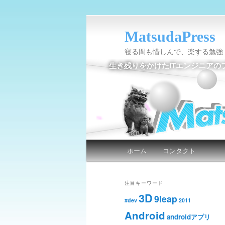
MatsudaPress
寝る間も惜しんで、楽する勉強
生き残りをかけたITエンジニアの
メインメニュー
ホーム
コンタクト
メインコンテンツへ移動
サブコンテンツへ移動
注目キーワード
3D
9leap
#dev
2011
Android
androidアプリ