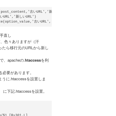
e(post_content,'古いURL','新しいURL')

古いURL','新しいURL')

lace(option_value,'古いURL','新しいURL'
手直し
ど、色々ありますが（汗
なったら移行元のURLから新し
apacheの.
htaccess
を利
できる必要があります。
に.htaccessを設置しま
ess/ に下記.htaccessを設置。
m/$1 [R=301,L]