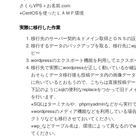
さくらVPS＋お名前.com
※CentOSを使ったＬＡＭＰ環境
実際に移行した作業
移行先のサーバー契約＆ドメイン取得とＤＮＳの設
移行するデータのバックアップを取る。移行先にwp-c
ピー
wordpressのエクスポート機能を利用してエク
移行先で実際にwordpressが正しく動いているか
おそらくデータ移行後も投稿データ内の画像データ
に向いているとおもうので、こちらは直接投稿デー
下記のようにsqlの便利なreplaceをつかって旧
を行います。
※SQLはターミナルや、phpmyadminなどから実
※wordpressのメディア機能などを利用している場合はwp-
クトリなども移行させておいてください。
※wp_などテーブル名は、環境によって異なるのでwp-con
てください。