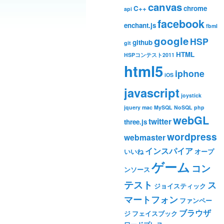
canvas
C++
chrome
api
facebook
enchant.js
fbml
google
HSP
github
git
HTML
HSPコンテスト2011
html5
iphone
iOS
javascript
joystick
jquery
mac
MySQL
NoSQL
php
webGL
twitter
three.js
wordpress
webmaster
インスパイア
いいね
オープ
ゲーム
コン
ンソース
テスト
ス
ジョイスティック
マートフォン
ファンペー
ブラウザ
ジ
フェイスブック