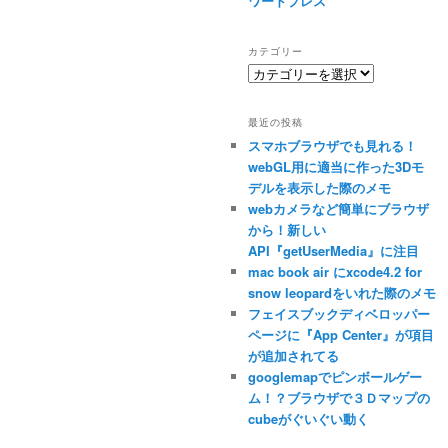
ワードプレス
カテゴリー
カ
テ
ゴ
最近の投稿
リ
スマホブラウザでも見れる！
ー
webGL用に適当に作った3Dモ
デルを表示した際のメモ
webカメラなど簡単にブラウザ
から！新しい
API『getUserMedia』に注目
mac book air にxcode4.2 for
snow leopardをいれた際のメモ
フェイスブックディベロッパー
ページに『App Center』が項目
が追加されてる
googlemapでピンボールゲー
ム！？ブラウザで３Ｄマップの
cubeがぐいぐい動く