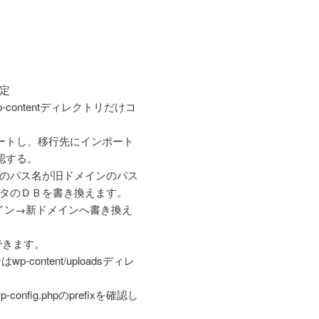
定
ontentディレクトリだけコ
スポートし、移行先にインポート
確認する。
のパス名が旧ドメインのパス
タのＤＢを書き換えます。
ドメイン→新ドメインへ書き換え
行できます。
content/uploadsディレ
fig.phpのprefixを確認し