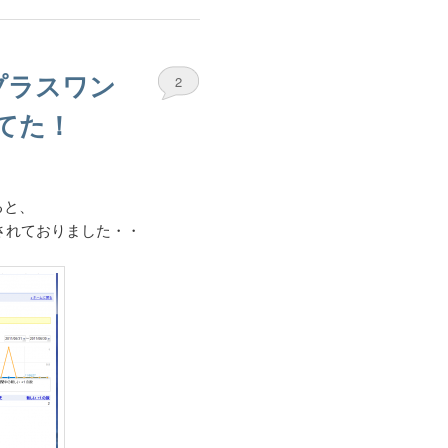
１』プラスワン
2
てた！
ると、
されておりました・・