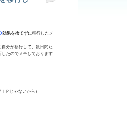
O
効果を捨てず
に移行したメ
に自分が移行して、数日間た
断したのでメモしております
定ＩＰじゃないから）