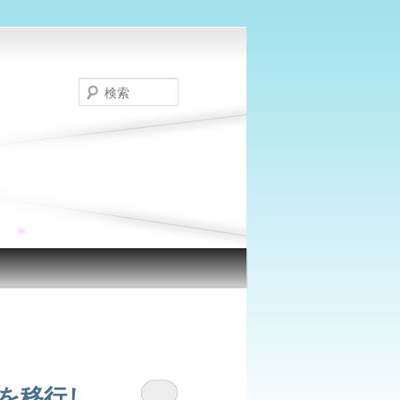
検
索
sを移行し