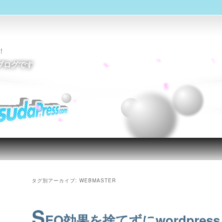
！
ブログです
タグ別アーカイブ:
WEBMASTER
S
EO効果を捨てずにwordpres