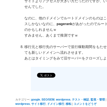
サイトよりアクセスが大きい方だったのですが、い
せんでした。
なのに、他のドメインでルートドメインのものはこ
スしかないなのに、
pagerank
があがったのでルー
のかもしれませんｗ
すみません、あくまで推測ですｗ
移行元と移行先のサーバーで並行稼動期間をもたせ
ても新しいドメインへ流れさせます。
あとはタイミングをみて旧サーバーをクローズしよ
カテゴリー:
google
,
SEO/SEM
,
wordpress
,
テスト・検証
,
監視・管理
|
wordpress
,
サイト移行
,
ドメイン移行
,
移転
|
コメントをどうぞ