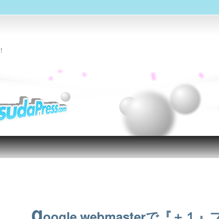
！
投稿ナビゲーション
g
oogle webmasterで『＋