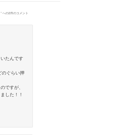
！
” への2件のコメント
ていたんです
とどのぐらい押
、
たのですが、
きました！！