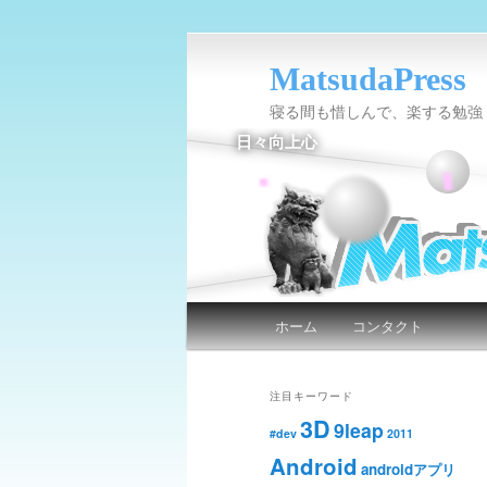
MatsudaPress
寝る間も惜しんで、楽する勉強
日々向上心
メインメニュー
ホーム
コンタクト
メインコンテンツへ移動
サブコンテンツへ移動
注目キーワード
3D
9leap
#dev
2011
Android
androidアプリ