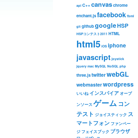
canvas
C++
chrome
api
facebook
enchant.js
fbml
google
HSP
github
git
HTML
HSPコンテスト2011
html5
iphone
iOS
javascript
joystick
jquery
mac
MySQL
NoSQL
php
webGL
twitter
three.js
wordpress
webmaster
インスパイア
いいね
オープ
ゲーム
コン
ンソース
テスト
ス
ジョイスティック
マートフォン
ファンペー
ブラウザ
ジ
フェイスブック