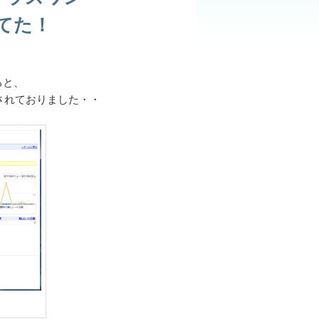
てた！
ると、
されておりました・・