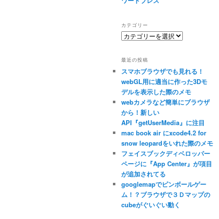
ワードプレス
カテゴリー
カ
テ
ゴ
最近の投稿
リ
スマホブラウザでも見れる！
ー
webGL用に適当に作った3Dモ
デルを表示した際のメモ
webカメラなど簡単にブラウザ
から！新しい
API『getUserMedia』に注目
mac book air にxcode4.2 for
snow leopardをいれた際のメモ
フェイスブックディベロッパー
ページに『App Center』が項目
が追加されてる
googlemapでピンボールゲー
ム！？ブラウザで３Ｄマップの
cubeがぐいぐい動く