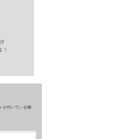
！
（汗
すよ！
※
が付いている欄