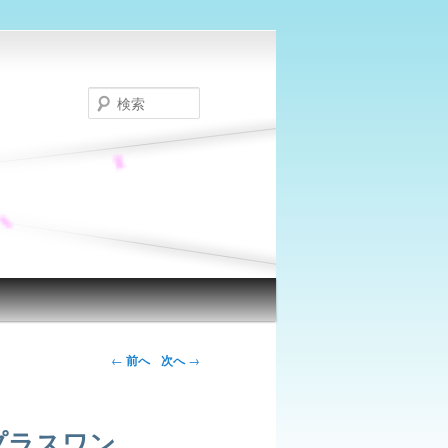
検
索
←
前へ
次へ
→
１』プラスワン