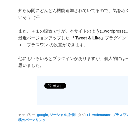
知らぬ間にどんどん機能追加されていてるので、気をぬ
いそう（汗
また、＋１の設置ですが、本サイトのようにwordpres
最近バージョンアップした
「Tweet & Like」
プラグインで簡単
＋ プラスワン の設置ができます。
他にもいろいろとプラグインがありますが、個人的には
思いました。
カテゴリー:
google
,
ソーシャル
,
計測
タグ:
+1
,
webmaster
,
プラスワ
稿のパーマリンク