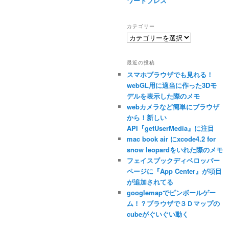
ワードプレス
カテゴリー
カ
テ
ゴ
最近の投稿
リ
スマホブラウザでも見れる！
ー
webGL用に適当に作った3Dモ
デルを表示した際のメモ
webカメラなど簡単にブラウザ
から！新しい
API『getUserMedia』に注目
mac book air にxcode4.2 for
snow leopardをいれた際のメモ
フェイスブックディベロッパー
ページに『App Center』が項目
が追加されてる
googlemapでピンボールゲー
ム！？ブラウザで３Ｄマップの
cubeがぐいぐい動く