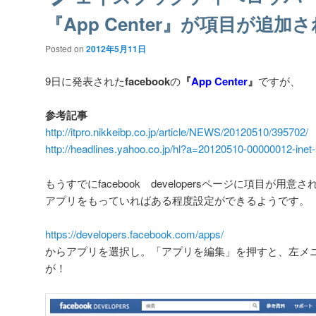
『App Center』が項目が追加
Posted on
2012年5月11日
9日に発表された
facebook
の
『
App Center
』
ですが、
参考記事
http://itpro.nikkeibp.co.jp/article/NEWS/20120510/395702/
http://headlines.yahoo.co.jp/hl?a=20120510-00000012-inet-
もうすでにfacebook developersページに項目が用意
アプリをもっていればある程度設定ができるようです。
https://developers.facebook.com/apps/
からアプリを選択し。「アプリを編集」を押すと、左メニュー
が！