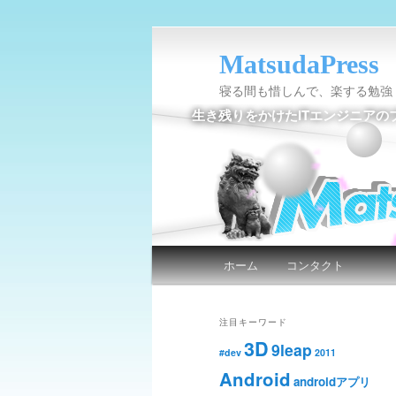
MatsudaPress
寝る間も惜しんで、楽する勉強
生き残りをかけたITエンジニアの
メインメニュー
ホーム
コンタクト
メインコンテンツへ移動
サブコンテンツへ移動
注目キーワード
3D
9leap
#dev
2011
Android
androidアプリ