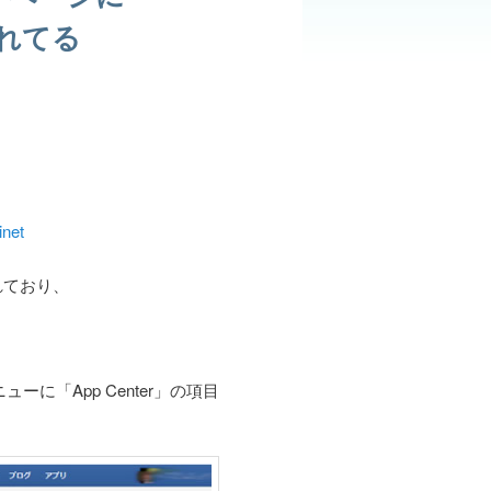
されてる
inet
されており、
に「App Center」の項目