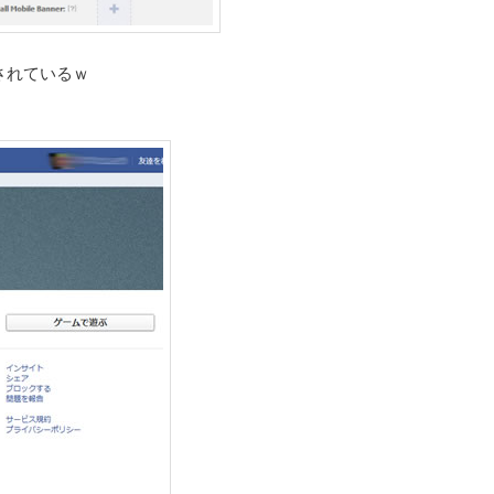
されているｗ
。