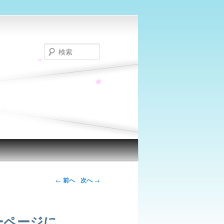
検
索
←
前へ
次へ
→
ーページに