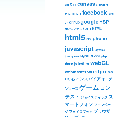
canvas
C++
chrome
api
facebook
enchant.js
fbml
google
HSP
github
git
HTML
HSPコンテスト2011
html5
iphone
iOS
javascript
joystick
jquery
mac
MySQL
NoSQL
php
webGL
twitter
three.js
wordpress
webmaster
インスパイア
いいね
オープ
ゲーム
コン
ンソース
テスト
ス
ジョイスティック
マートフォン
ファンペー
ブラウザ
ジ
フェイスブック