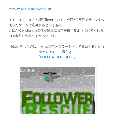
http://wise9.jp/archives/2518
＃１、＃２、＃３と3回開かれていて、今回が3回目でサウンドを
使ったゲームで応募するというもの！
とにかくenchant.js自体が簡単に音声を扱えるようにしてくれる
ので非常に作りやすかったです。
今回応募したのは、twitterのフォロワーをヘリで救助するという
ゲームです！（音付き）
「FOLLOWER RESCUE」