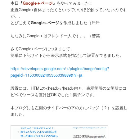
本日
『
Google＋ページ
』
をやってみました！
正直Google+自体まったくといっていいほど触っていないのです
が、、
とびこえて
Google+ページ
を作成しました（汗汗
ちなみにGoogle＋はフレンド一人です。。（苦笑
さてGoogle+ページにつきまして、
簡単に下記サイトから表示形式を指定して設置ができました。
https://developers.google.com/+/plugins/badge/config?
pageId=115030082405355039889&hl=ja
設置には、HTMLの<head></head>内と、表示箇所の２箇所にコ
ピペでソースを置けばOKでした！楽チンです。
本ブログにも左側のサイドバーの下の方にバッジ（？）を設置し
ました。