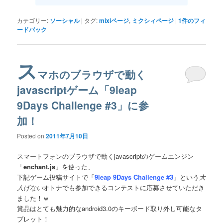
カテゴリー:
ソーシャル
|
タグ:
mixiページ
,
ミクシィページ
|
1
件のフィ
ードバック
ス
マホのブラウザで動く
javascriptゲーム「9leap
9Days Challenge #3」に参
加！
Posted on
2011年7月10日
スマートフォンのブラウザで動くjavascriptのゲームエンジン
「
enchant.js
」を使った、
下記ゲーム投稿サイトで「
9leap 9Days Challenge #3
」という
大
人げない
オトナでも参加できるコンテストに応募させていただき
ました！ｗ
賞品はとても魅力的なandroid3.0のキーボード取り外し可能なタ
ブレット！