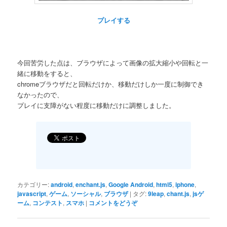
プレイする
今回苦労した点は、ブラウザによって画像の拡大縮小や回転と一
緒に移動をすると、
chromeブラウザだと回転だけか、移動だけしか一度に制御でき
なかったので、
プレイに支障がない程度に移動だけに調整しました。
カテゴリー:
android
,
enchant.js
,
Google Android
,
html5
,
iphone
,
javascript
,
ゲーム
,
ソーシャル
,
ブラウザ
|
タグ:
9leap
,
chant.js
,
jsゲ
ーム
,
コンテスト
,
スマホ
|
コメントをどうぞ