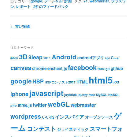
カテゴリー:
google
,
ソーシャル
,
計測
|
タグ:
+1
,
webmaster
,
プラスワ
ン
,
レポート
|
2
件のフィードバック
投稿ナビゲーション
←
古い投稿
注目キーワード
3D
Android
9leap
androidアプリ
C++
#dev
2011
api
facebook
canvas
chrome
enchant.js
github
fbml
git
html5
google
HSP
HTML
HSPコンテスト2011
iOS
javascript
iphone
joystick
jquery
mac
MySQL
NoSQL
webGL
twitter
webmaster
three.js
php
ゲ
wordpress
インスパイア
いいね
オープンソース
ーム
コンテスト
スマートフォ
ジョイスティック