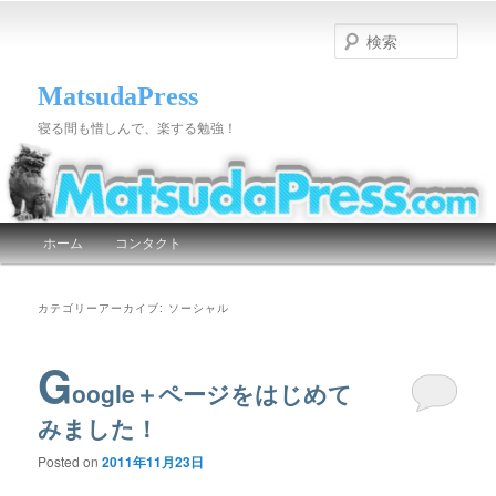
検
索
MatsudaPress
寝る間も惜しんで、楽する勉強！
メインメニュー
ホーム
コンタクト
メインコンテンツへ移動
サブコンテンツへ移動
カテゴリーアーカイブ:
ソーシャル
G
oogle＋ページをはじめて
みました！
Posted on
2011年11月23日