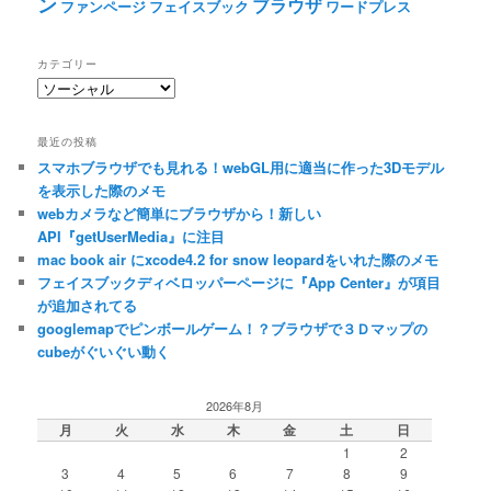
ン
ブラウザ
ファンページ
フェイスブック
ワードプレス
カテゴリー
カ
テ
ゴ
最近の投稿
リ
スマホブラウザでも見れる！webGL用に適当に作った3Dモデル
ー
を表示した際のメモ
webカメラなど簡単にブラウザから！新しい
API『getUserMedia』に注目
mac book air にxcode4.2 for snow leopardをいれた際のメモ
フェイスブックディベロッパーページに『App Center』が項目
が追加されてる
googlemapでピンボールゲーム！？ブラウザで３Ｄマップの
cubeがぐいぐい動く
2026年8月
月
火
水
木
金
土
日
1
2
3
4
5
6
7
8
9