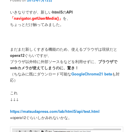
2012年7月12日
いきなりですが、新しい
html5
の
API
「navigator.getUserMedia()」
を、
ちょっとだけ触ってみました。
まだまだ新しくすぎる機能のため、使えるブラウザは現状だと
opera12
ぐらいですが、
ブラウザ以外特に外部ソースをなどを利用せずに、
ブラウザで
webカメラが使えてしまうのに、驚き！
（ちなみに既にダウンロード可能な
GoogleChrome21 beta
も対
応）
これ
↓↓↓
https://matsudapress.com/lab/html5/api/test.html
※opera12ぐらいしかみれないかな。