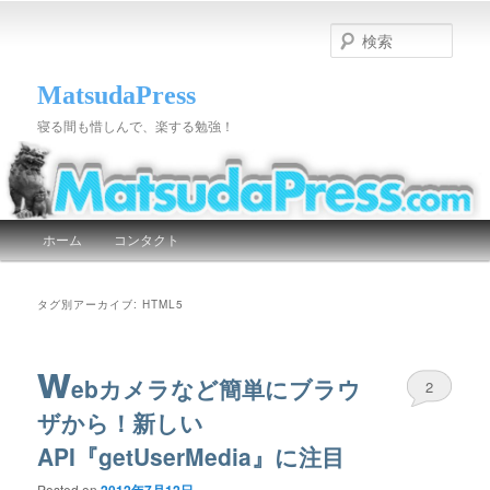
検
索
MatsudaPress
寝る間も惜しんで、楽する勉強！
メインメニュー
ホーム
コンタクト
メインコンテンツへ移動
サブコンテンツへ移動
タグ別アーカイブ:
HTML5
w
ebカメラなど簡単にブラウ
2
ザから！新しい
API『getUserMedia』に注目
Posted on