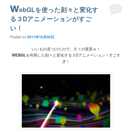
w
ebGLを使った刻々と変化す
る３Dアニメーションがすご
い！
Posted on
2011年10月30日
いいもの見つけたので、久々の更新ｗ！
WEBGL
を利用した刻々と変化する３Dアニメーション！すごす
ぎ！