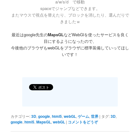
a/w/s/d で移動
spaceでジャンプなどできます。
またマウスで視点を替えたり、ブロックを消したり、選んだりで
きましたｗ
最近はgoogle先生の
MapsGL
などWebGlを使ったサービスを良く
目にするようになったので、
今後他のブラウザもwebGLをブラウザに標準装備していってほし
いです！
カテゴリー:
3D
,
google
,
html5
,
webGL
,
ゲーム
,
世界
|
タグ:
3D
,
google
,
html5
,
MapsGL
,
webGL
|
コメントをどうぞ