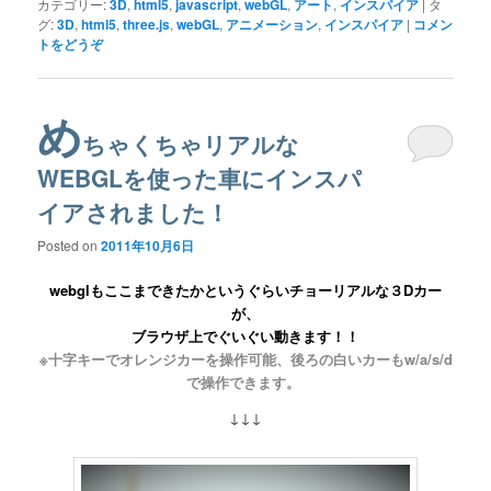
カテゴリー:
3D
,
html5
,
javascript
,
webGL
,
アート
,
インスパイア
|
タ
グ:
3D
,
html5
,
three.js
,
webGL
,
アニメーション
,
インスパイア
|
コメン
トをどうぞ
め
ちゃくちゃリアルな
WEBGLを使った車にインスパ
イアされました！
Posted on
2011年10月6日
webglもここまできたかというぐらいチョーリアルな３Dカー
が、
ブラウザ上でぐいぐい動きます！！
※十字キーでオレンジカーを操作可能、後ろの白いカーもw/a/s/d
で操作できます。
↓↓↓