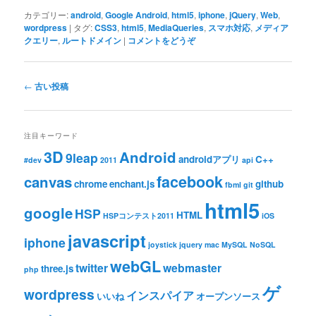
カテゴリー:
android
,
Google Android
,
html5
,
iphone
,
jQuery
,
Web
,
wordpress
|
タグ:
CSS3
,
html5
,
MediaQueries
,
スマホ対応
,
メディア
クエリー
,
ルートドメイン
|
コメントをどうぞ
投稿ナビゲーション
←
古い投稿
注目キーワード
3D
Android
9leap
androidアプリ
C++
#dev
2011
api
facebook
canvas
chrome
enchant.js
github
fbml
git
html5
google
HSP
HTML
HSPコンテスト2011
iOS
javascript
iphone
joystick
jquery
mac
MySQL
NoSQL
webGL
twitter
webmaster
three.js
php
ゲ
wordpress
インスパイア
いいね
オープンソース