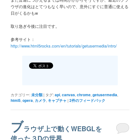
ウザの進化はとてつもなく早いので、意外にすぐに普通に使える
日がくるかもw
取り急ぎ今後に注目です。
参考サイト：
http://www.html5rocks.com/en/tutorials/getusermedia/intro/
カテゴリー:
未分類
|
タグ:
api
,
canvas
,
chrome
,
getusermedia
,
html5
,
opera
,
カメラ
,
キャプチャ
|
2
件のフィードバック
ブ
ラウザ上で動くWEBGLを
使った３Dの世界