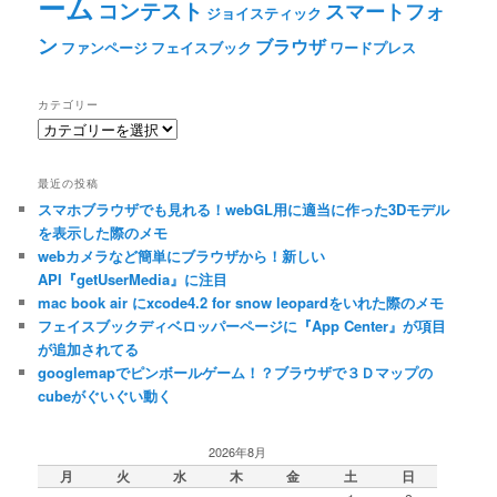
ーム
コンテスト
スマートフォ
ジョイスティック
ン
ブラウザ
ファンページ
フェイスブック
ワードプレス
カテゴリー
カ
テ
ゴ
最近の投稿
リ
スマホブラウザでも見れる！webGL用に適当に作った3Dモデル
ー
を表示した際のメモ
webカメラなど簡単にブラウザから！新しい
API『getUserMedia』に注目
mac book air にxcode4.2 for snow leopardをいれた際のメモ
フェイスブックディベロッパーページに『App Center』が項目
が追加されてる
googlemapでピンボールゲーム！？ブラウザで３Ｄマップの
cubeがぐいぐい動く
2026年8月
月
火
水
木
金
土
日