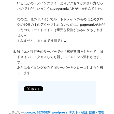
いるほかのドメインのサイトよりアクセスが大きい方だっ
たのですが、いっこうに
pagerank
があがりませんでした。
なのに、他のドメインでルートドメインのものはこのブロ
グの10分の１のアクセスしかないなのに、
pagerank
があが
ったのでルートドメインは重要な役割があるのかもしれま
せんｗ
すみません、あくまで推測ですｗ
移行元と移行先のサーバーで並行稼動期間をもたせて、旧
ドメインにアクセスしても新しいドメインへ流れさせま
す。
あとはタイミングをみて旧サーバーをクローズしようと思
ってます。
カテゴリー:
google
,
SEO/SEM
,
wordpress
,
テスト・検証
,
監視・管理