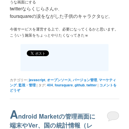
うな画面にする
twitterならくじらさん
や、
foursquareの涙をながした子供のキャラクタ
など。
今後サービスを運営する上で、必要になってくるかと思います。
こういう施策をちょっとやりたくなってきたｗ
カテゴリー:
javascript
,
オープンソース
,
バージョン管理
,
マーケティ
ング
,
監視・管理
|
タグ:
404
,
foursquare
,
github
,
twitter
|
コメントを
どうぞ
A
ndroid Marketの管理画面に
端末やVer、国の統計情報（レ