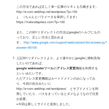
この方法であれば正しく単一記事のＵＲＬも引継ぎます。
http://e-com.webhop.net/wordpress/?p=100
↓ （ちゃんとパラメータを保持してます）
https://matsudapress.com/?p=100
また、この301リダイレクトの方法はgoogleのヘルプにもの
っており、正しい方法と思われま
す。
http://www.google.com/support/webmasters/bin/answer.py?
answer=83105
上記301リダイレクトより、より速やかにgoogleに移転告知
したいのであれば、
google webmasterツール
の
アドレス変更
機能を利用する
といいみたいです。
ただアドレス変更機能はルートドメインのみになってお
り、今回の自分みたいに
http://e-com.webhop.net/wordpress/ とサブドメインを利
用していたり、パスをきっているとダメなようなので注意
が必要。
※今回は新しくサイトと追加しました。