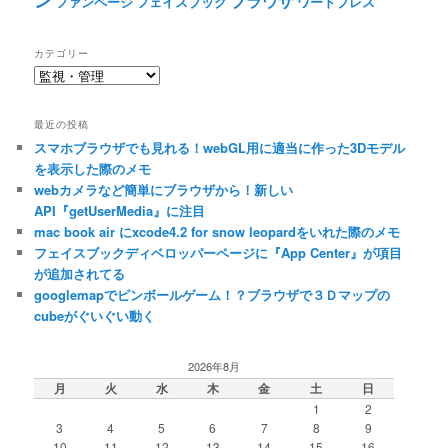
ブラウザ
ファンページ
フェイスブック
ワードプレス
カテゴリー
カ
テ
ゴ
最近の投稿
リ
スマホブラウザでも見れる！webGL用に適当に作った3Dモデル
ー
を表示した際のメモ
webカメラなど簡単にブラウザから！新しい
API『getUserMedia』に注目
mac book air にxcode4.2 for snow leopardをいれた際のメモ
フェイスブックディベロッパーページに『App Center』が項目
が追加されてる
googlemapでピンボールゲーム！？ブラウザで３Ｄマップの
cubeがぐいぐい動く
2026年8月
月
火
水
木
金
土
日
1
2
3
4
5
6
7
8
9
10
11
12
13
14
15
16