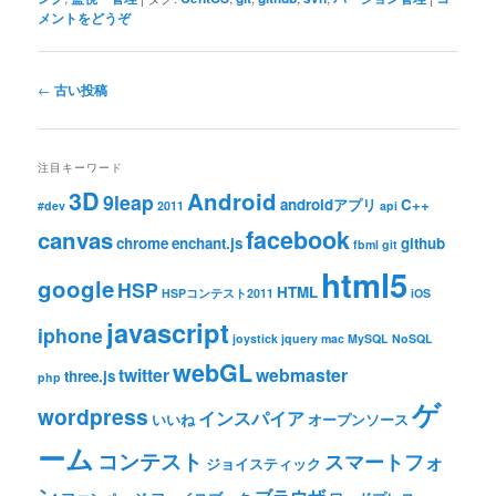
メントをどうぞ
投稿ナビゲーション
←
古い投稿
注目キーワード
3D
Android
9leap
androidアプリ
C++
#dev
2011
api
facebook
canvas
chrome
enchant.js
github
fbml
git
html5
google
HSP
HTML
HSPコンテスト2011
iOS
javascript
iphone
joystick
jquery
mac
MySQL
NoSQL
webGL
twitter
webmaster
three.js
php
ゲ
wordpress
インスパイア
いいね
オープンソース
ーム
コンテスト
スマートフォ
ジョイスティック
ン