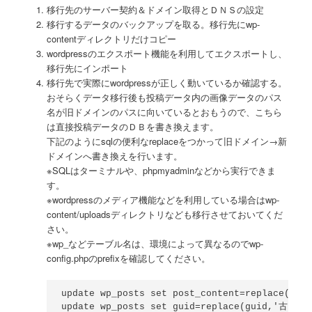
移行先のサーバー契約＆ドメイン取得とＤＮＳの設定
移行するデータのバックアップを取る。移行先にwp-
contentディレクトリだけコピー
wordpressのエクスポート機能を利用してエクスポートし、
移行先にインポート
移行先で実際にwordpressが正しく動いているか確認する。
おそらくデータ移行後も投稿データ内の画像データのパス
名が旧ドメインのパスに向いているとおもうので、こちら
は直接投稿データのＤＢを書き換えます。
下記のようにsqlの便利なreplaceをつかって旧ドメイン→新
ドメインへ書き換えを行います。
※SQLはターミナルや、phpmyadminなどから実行できま
す。
※wordpressのメディア機能などを利用している場合はwp-
content/uploadsディレクトリなども移行させておいてくだ
さい。
※wp_などテーブル名は、環境によって異なるのでwp-
config.phpのprefixを確認してください。
update wp_posts set post_content=replace(po
update wp_posts set guid=replace(guid,'古いUR