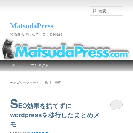
検
索
MatsudaPress
寝る間も惜しんで、楽する勉強！
メインメニュー
ホーム
コンタクト
メインコンテンツへ移動
サブコンテンツへ移動
カテゴリーアーカイブ:
監視・管理
S
EO効果を捨てずに
wordpressを移行したまとめメ
モ
Posted on