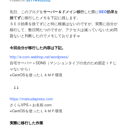
2011年9月25日
先日、このブログを
サーバー＆ドメイン移行
した際に
SEO
効果を
捨てず
に移行したメモを下記に残します。
ＳＥＯ効果を捨てずにと特に根拠はないのですが、実際に自分が
移行して、数日間たつのですが、アクセスは減っていないため問
題ないと判断したのでメモしておりますｗ
今回自分が移行した内容は下記。
http://e-com.webhop.net/wordpress/
自宅サーバー＋DDNS（マンションタイプの光のため固定ＩＰじ
ゃないから）
※CentOSを使ったＬＡＭＰ環境
↓↓
https://matsudapress.com
さくらVPS＋お名前.com
※CentOSを使ったＬＡＭＰ環境
実際に移行した作業