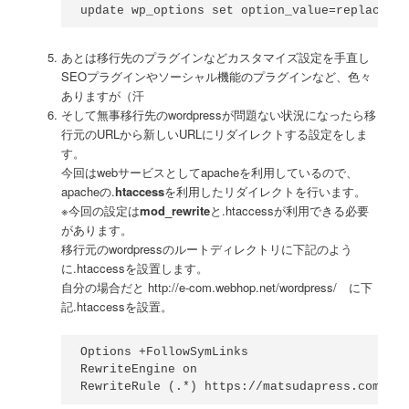
update wp_options set option_value=replace(
あとは移行先のプラグインなどカスタマイズ設定を手直し
SEOプラグインやソーシャル機能のプラグインなど、色々
ありますが（汗
そして無事移行先のwordpressが問題ない状況になったら移
行元のURLから新しいURLにリダイレクトする設定をしま
す。
今回はwebサービスとしてapacheを利用しているので、
apacheの.
htaccess
を利用したリダイレクトを行います。
※今回の設定は
mod_rewrite
と.htaccessが利用できる必要
があります。
移行元のwordpressのルートディレクトリに下記のよう
に.htaccessを設置します。
自分の場合だと http://e-com.webhop.net/wordpress/ に下
記.htaccessを設置。
Options +FollowSymLinks

RewriteEngine on

RewriteRule (.*) https://matsudapress.com/$1 