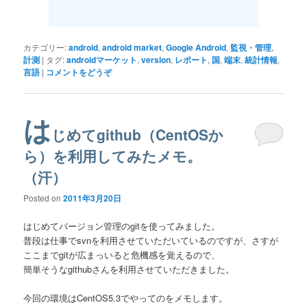
カテゴリー:
android
,
android market
,
Google Android
,
監視・管理
,
計測
|
タグ:
androidマーケット
,
version
,
レポート
,
国
,
端末
,
統計情報
,
言語
|
コメントをどうぞ
は
じめてgithub（CentOSか
ら）を利用してみたメモ。
（汗）
Posted on
2011年3月20日
はじめてバージョン管理のgitを使ってみました。
普段は仕事でsvnを利用させていただいているのですが、さすが
ここまでgitが広まっいると危機感を覚えるので、
簡単そうなgithubさんを利用させていただきました。
今回の環境はCentOS5.3でやってのをメモします。