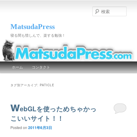
検
索
MatsudaPress
寝る間も惜しんで、楽する勉強！
メインメニュー
ホーム
コンタクト
メインコンテンツへ移動
サブコンテンツへ移動
タグ別アーカイブ:
PATICLE
w
ebGLを使っためちゃかっ
こいいサイト！！
Posted on
2011年6月3日