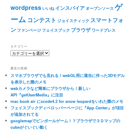
ゲ
wordpress
インスパイア
いいね
オープンソース
ーム
コンテスト
スマートフォ
ジョイスティック
ン
ブラウザ
ファンページ
フェイスブック
ワードプレス
カテゴリー
カ
テ
ゴ
最近の投稿
リ
スマホブラウザでも見れる！webGL用に適当に作った3Dモデル
ー
を表示した際のメモ
webカメラなど簡単にブラウザから！新しい
API『getUserMedia』に注目
mac book air にxcode4.2 for snow leopardをいれた際のメモ
フェイスブックディベロッパーページに『App Center』が項目
が追加されてる
googlemapでピンボールゲーム！？ブラウザで３Ｄマップの
cubeがぐいぐい動く