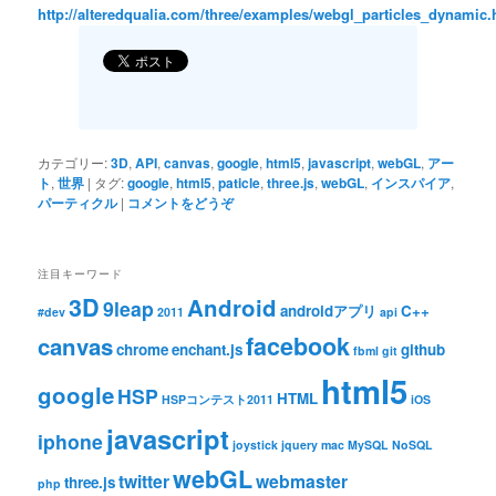
http://alteredqualia.com/three/examples/webgl_particles_dynamic.
カテゴリー:
3D
,
API
,
canvas
,
google
,
html5
,
javascript
,
webGL
,
アー
ト
,
世界
|
タグ:
google
,
html5
,
paticle
,
three.js
,
webGL
,
インスパイア
,
パーティクル
|
コメントをどうぞ
注目キーワード
3D
Android
9leap
androidアプリ
C++
#dev
2011
api
facebook
canvas
chrome
enchant.js
github
fbml
git
html5
google
HSP
HTML
HSPコンテスト2011
iOS
javascript
iphone
joystick
jquery
mac
MySQL
NoSQL
webGL
twitter
webmaster
three.js
php