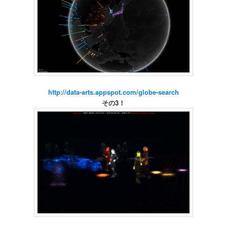
http://data-arts.appspot.com/globe-search
その3！