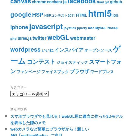
facebook
canvas
chrome
enchant.js
github
fbml
git
html5
google
HSP
HTML
HSPコンテスト2011
iOS
javascript
iphone
joystick
jquery
mac
MySQL
NoSQL
webGL
twitter
webmaster
three.js
php
ゲ
wordpress
インスパイア
いいね
オープンソース
ーム
コンテスト
スマートフォ
ジョイスティック
ン
ブラウザ
ファンページ
フェイスブック
ワードプレス
カテゴリー
カ
テ
ゴ
最近の投稿
リ
スマホブラウザでも見れる！webGL用に適当に作った3Dモデル
ー
を表示した際のメモ
webカメラなど簡単にブラウザから！新しい
API『getUserMedia』に注目