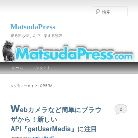
検
索
MatsudaPress
寝る間も惜しんで、楽する勉強！
メインメニュー
ホーム
コンタクト
メインコンテンツへ移動
サブコンテンツへ移動
タグ別アーカイブ:
OPERA
w
ebカメラなど簡単にブラウ
2
ザから！新しい
API『getUserMedia』に注目
Posted on