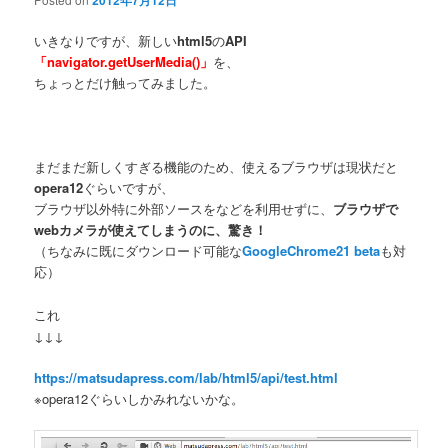
2012年7月12日
いきなりですが、新しい
html5
の
API
「navigator.getUserMedia()」
を、
ちょっとだけ触ってみました。
まだまだ新しくすぎる機能のため、使えるブラウザは現状だと
opera12
ぐらいですが、
ブラウザ以外特に外部ソースをなどを利用せずに、
ブラウザで
webカメラが使えてしまうのに、驚き！
（ちなみに既にダウンロード可能な
GoogleChrome21 beta
も対
応）
これ
↓↓↓
https://matsudapress.com/lab/html5/api/test.html
※opera12ぐらいしかみれないかな。