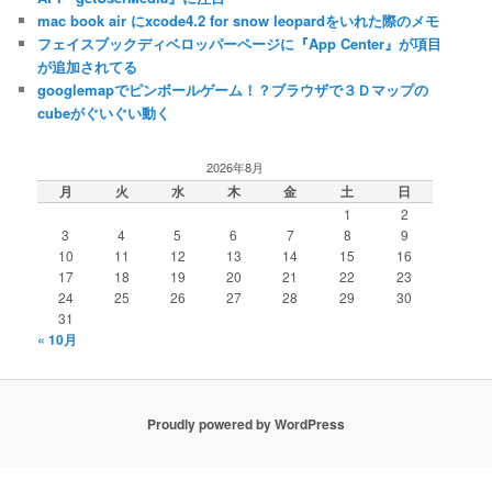
mac book air にxcode4.2 for snow leopardをいれた際のメモ
フェイスブックディベロッパーページに『App Center』が項目
が追加されてる
googlemapでピンボールゲーム！？ブラウザで３Ｄマップの
cubeがぐいぐい動く
2026年8月
月
火
水
木
金
土
日
1
2
3
4
5
6
7
8
9
10
11
12
13
14
15
16
17
18
19
20
21
22
23
24
25
26
27
28
29
30
31
« 10月
Proudly powered by WordPress