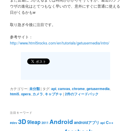
ウザの進化はとてつもなく早いので、意外にすぐに普通に使える
日がくるかもw
取り急ぎ今後に注目です。
参考サイト：
http://www.html5rocks.com/en/tutorials/getusermedia/intro/
カテゴリー:
未分類
|
タグ:
api
,
canvas
,
chrome
,
getusermedia
,
html5
,
opera
,
カメラ
,
キャプチャ
|
2
件のフィードバック
注目キーワード
3D
Android
9leap
androidアプリ
C++
#dev
2011
api