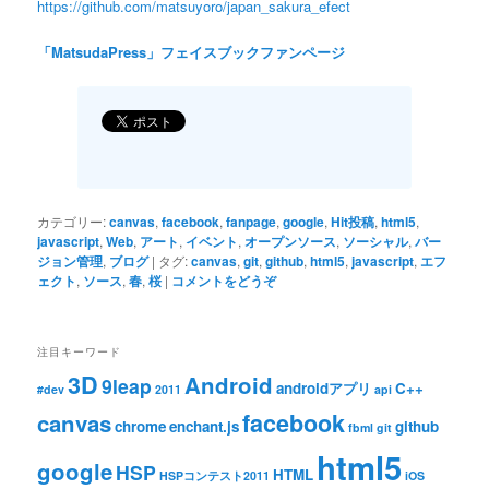
https://github.com/matsuyoro/japan_sakura_efect
「MatsudaPress」フェイスブックファンページ
カテゴリー:
canvas
,
facebook
,
fanpage
,
google
,
Hit投稿
,
html5
,
javascript
,
Web
,
アート
,
イベント
,
オープンソース
,
ソーシャル
,
バー
ジョン管理
,
ブログ
|
タグ:
canvas
,
git
,
github
,
html5
,
javascript
,
エフ
ェクト
,
ソース
,
春
,
桜
|
コメントをどうぞ
注目キーワード
3D
Android
9leap
androidアプリ
C++
#dev
2011
api
facebook
canvas
chrome
enchant.js
github
fbml
git
html5
google
HSP
HTML
HSPコンテスト2011
iOS