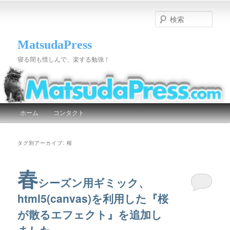
検
索
MatsudaPress
寝る間も惜しんで、楽する勉強！
メインメニュー
ホーム
コンタクト
メインコンテンツへ移動
サブコンテンツへ移動
タグ別アーカイブ:
桜
春
シーズン用ギミック、
html5(canvas)を利用した『桜
が散るエフェクト』を追加し
ました。