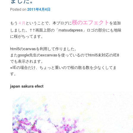
Posted on
2011年4月4日
桜のエフェクト
もう
４月
ということで、本ブログに
を追加
しました。↑↑画面上部の「matsudapress」ロゴの部分にも地味
に桜がちってます。
html5のcanvasを利用して作りました。
またgoogle先生のexcanvasを使っているのでhtml5未対応のIE8
でも表示されます。
※IEの場合だけ、ちょっと重いので桜の散る数を少なくしてま
す。
japan sakura efect