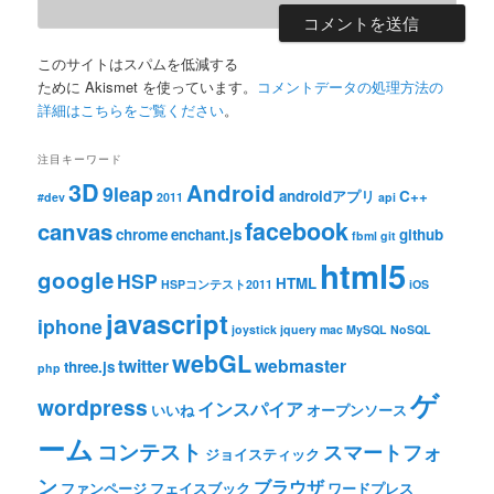
このサイトはスパムを低減する
ために Akismet を使っています。
コメントデータの処理方法の
詳細はこちらをご覧ください
。
注目キーワード
3D
Android
9leap
androidアプリ
C++
#dev
2011
api
facebook
canvas
chrome
enchant.js
github
fbml
git
html5
google
HSP
HTML
HSPコンテスト2011
iOS
javascript
iphone
joystick
jquery
mac
MySQL
NoSQL
webGL
twitter
webmaster
three.js
php
ゲ
wordpress
インスパイア
いいね
オープンソース
ーム
コンテスト
スマートフォ
ジョイスティック
ン
ブラウザ
ファンページ
フェイスブック
ワードプレス