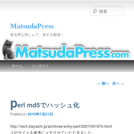
検
索
MatsudaPress
寝る間も惜しんで、楽する勉強！
メインメニュー
ホーム
コンタクト
メインコンテンツへ移動
サブコンテンツへ移動
投稿ナビゲーション
←
前へ
次へ
→
p
erl md5でハッシュ化
Posted on
2010年7月21日
http://tech.bayashi.jp/archives/entry/perl/2007/001974.html
上記サイトを参考にメモさせていただきました。