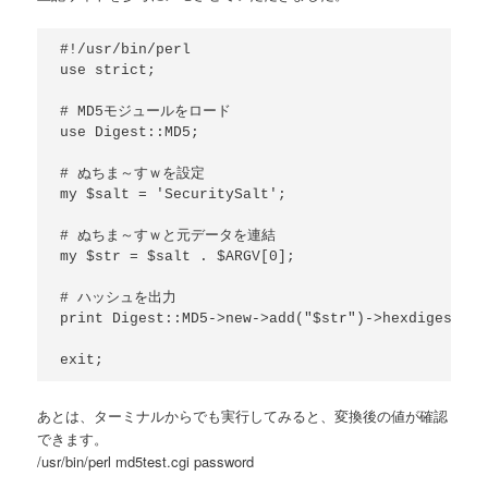
#!/usr/bin/perl

use strict;

# MD5モジュールをロード

use Digest::MD5;

# ぬちま～すｗを設定

my $salt = 'SecuritySalt';

# ぬちま～すｗと元データを連結

my $str = $salt . $ARGV[0];

# ハッシュを出力

print Digest::MD5->new->add("$str")->hexdigest . "
あとは、ターミナルからでも実行してみると、変換後の値が確認
できます。
/usr/bin/perl md5test.cgi password