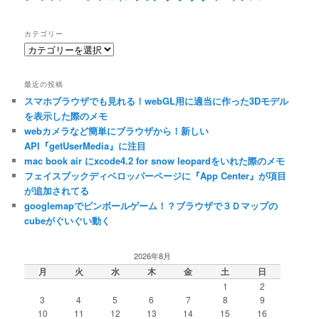
カテゴリー
カ
テ
ゴ
最近の投稿
リ
スマホブラウザでも見れる！webGL用に適当に作った3Dモデル
ー
を表示した際のメモ
webカメラなど簡単にブラウザから！新しい
API『getUserMedia』に注目
mac book air にxcode4.2 for snow leopardをいれた際のメモ
フェイスブックディベロッパーページに『App Center』が項目
が追加されてる
googlemapでピンボールゲーム！？ブラウザで３Ｄマップの
cubeがぐいぐい動く
2026年8月
月
火
水
木
金
土
日
1
2
3
4
5
6
7
8
9
10
11
12
13
14
15
16