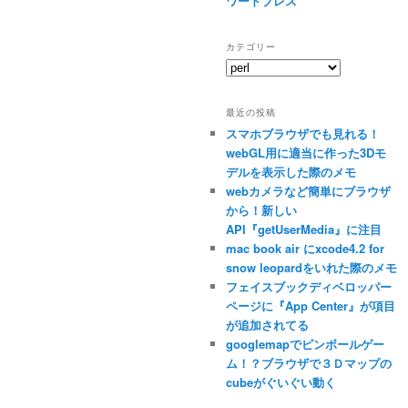
ワードプレス
カテゴリー
カ
テ
ゴ
最近の投稿
リ
スマホブラウザでも見れる！
ー
webGL用に適当に作った3Dモ
デルを表示した際のメモ
webカメラなど簡単にブラウザ
から！新しい
API『getUserMedia』に注目
mac book air にxcode4.2 for
snow leopardをいれた際のメモ
フェイスブックディベロッパー
ページに『App Center』が項目
が追加されてる
googlemapでピンボールゲー
ム！？ブラウザで３Ｄマップの
cubeがぐいぐい動く