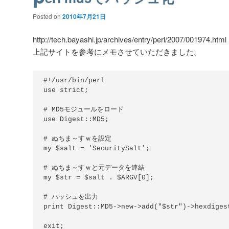
Posted on
2010年7月21日
http://tech.bayashi.jp/archives/entry/perl/2007/001974.html
上記サイトを参考にメモさせていただきました。
#!/usr/bin/perl

use strict;

# MD5モジュールをロード

use Digest::MD5;

# ぬちま～すｗを設定

my $salt = 'SecuritySalt';

# ぬちま～すｗと元データを連結

my $str = $salt . $ARGV[0];

# ハッシュを出力

print Digest::MD5->new->add("$str")->hexdigest