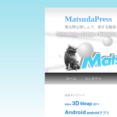
MatsudaPress
寝る間も惜しんで、楽する勉強
Technology x Design x Marketin
メインメニュー
ホーム
コンタクト
メインコンテンツへ移動
サブコンテンツへ移動
注目キーワード
3D
9leap
#dev
2011
Android
androidアプリ