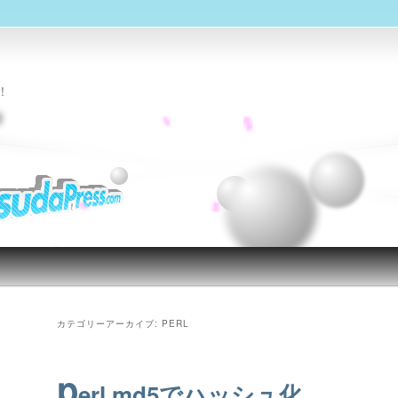
！
g
カテゴリーアーカイブ:
PERL
p
erl md5でハッシュ化