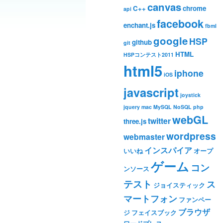
canvas
C++
chrome
api
facebook
enchant.js
fbml
google
HSP
github
git
HTML
HSPコンテスト2011
html5
iphone
iOS
javascript
joystick
jquery
mac
MySQL
NoSQL
php
webGL
twitter
three.js
wordpress
webmaster
インスパイア
いいね
オープ
ゲーム
コン
ンソース
テスト
ス
ジョイスティック
マートフォン
ファンペー
ブラウザ
ジ
フェイスブック