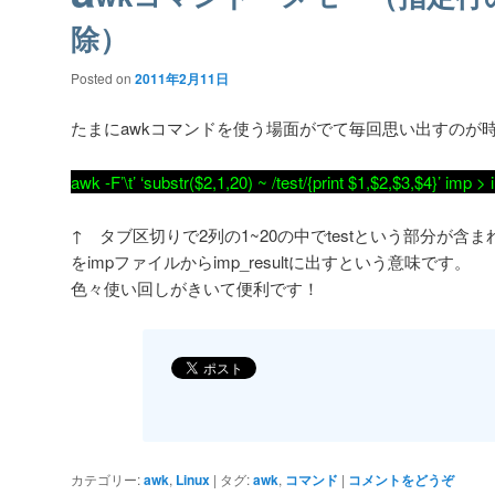
除）
Posted on
2011年2月11日
たまにawkコマンドを使う場面がでて毎回思い出すのが
awk -F’\t’ ‘substr($2,1,20) ~ /test/{print $1,$2,$3,$4}’ imp >
↑ タブ区切りで2列の1~20の中でtestという部分が含まれ
をimpファイルからimp_resultに出すという意味です。
色々使い回しがきいて便利です！
カテゴリー:
awk
,
Linux
|
タグ:
awk
,
コマンド
|
コメントをどうぞ