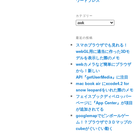
ワードプレス
カテゴリー
カ
テ
ゴ
最近の投稿
リ
スマホブラウザでも見れる！
ー
webGL用に適当に作った3Dモ
デルを表示した際のメモ
webカメラなど簡単にブラウザ
から！新しい
API『getUserMedia』に注目
mac book air にxcode4.2 for
snow leopardをいれた際のメモ
フェイスブックディベロッパー
ページに『App Center』が項目
が追加されてる
googlemapでピンボールゲー
ム！？ブラウザで３Ｄマップの
cubeがぐいぐい動く