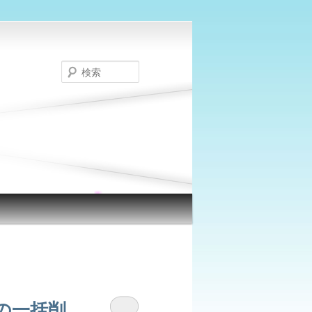
検
索
の一括削