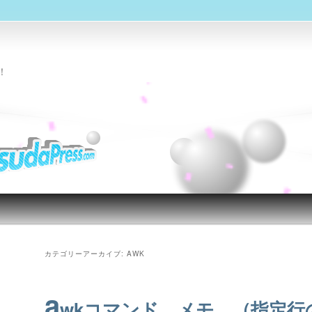
！
カテゴリーアーカイブ:
AWK
a
wkコマンド メモ （指定行