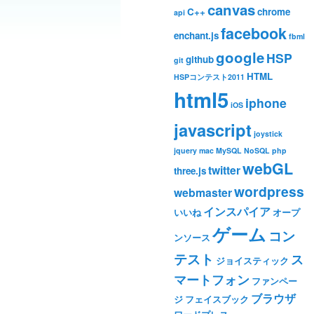
canvas
C++
chrome
api
facebook
enchant.js
fbml
google
HSP
github
git
HTML
HSPコンテスト2011
html5
iphone
iOS
javascript
joystick
jquery
mac
MySQL
NoSQL
php
webGL
twitter
three.js
wordpress
webmaster
インスパイア
いいね
オープ
ゲーム
コン
ンソース
テスト
ス
ジョイスティック
マートフォン
ファンペー
ブラウザ
ジ
フェイスブック