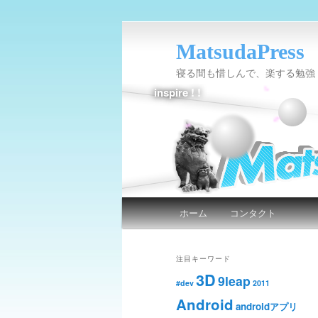
MatsudaPress
寝る間も惜しんで、楽する勉強
inspire ! !
メインメニュー
ホーム
コンタクト
メインコンテンツへ移動
サブコンテンツへ移動
注目キーワード
3D
9leap
#dev
2011
Android
androidアプリ