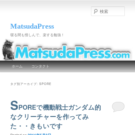
検
索
MatsudaPress
寝る間も惜しんで、楽する勉強！
メインメニュー
ホーム
コンタクト
メインコンテンツへ移動
サブコンテンツへ移動
タグ別アーカイブ:
SPORE
S
POREで機動戦士ガンダム的
なクリーチャーを作ってみ
た・・きもいです
Posted on