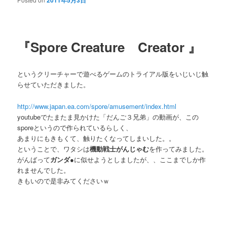
2011年5月3日
『Spore Creature Creator 』
というクリーチャーで遊べるゲームのトライアル版をいじいじ触
らせていただきました。
http://www.japan.ea.com/spore/amusement/index.html
youtubeでたまたま見かけた「だんご３兄弟」の動画が、この
sporeというので作られているらしく、
あまりにもきもくて、触りたくなってしまいした。。
ということで、ワタシは
機動戦士がんじゃむ
を作ってみました。
がんばって
ガンダ●
に似せようとしましたが、、ここまでしか作
れませんでした。
きもいので是非みてくださいｗ