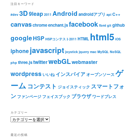
注目キーワード
3D
Android
9leap
androidアプリ
C++
#dev
2011
api
facebook
canvas
chrome
enchant.js
github
fbml
git
html5
google
HSP
HTML
HSPコンテスト2011
iOS
javascript
iphone
joystick
jquery
mac
MySQL
NoSQL
webGL
twitter
webmaster
three.js
php
ゲ
wordpress
インスパイア
いいね
オープンソース
ーム
コンテスト
スマートフォ
ジョイスティック
ン
ブラウザ
ファンページ
フェイスブック
ワードプレス
カテゴリー
カ
テ
ゴ
最近の投稿
リ