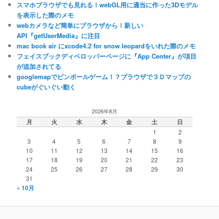
スマホブラウザでも見れる！webGL用に適当に作った3Dモデル
ー
を表示した際のメモ
webカメラなど簡単にブラウザから！新しい
API『getUserMedia』に注目
mac book air にxcode4.2 for snow leopardをいれた際のメモ
フェイスブックディベロッパーページに『App Center』が項目
が追加されてる
googlemapでピンボールゲーム！？ブラウザで３Ｄマップの
cubeがぐいぐい動く
2026年8月
月
火
水
木
金
土
日
1
2
3
4
5
6
7
8
9
10
11
12
13
14
15
16
17
18
19
20
21
22
23
24
25
26
27
28
29
30
31
« 10月