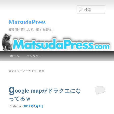
検
索
MatsudaPress
寝る間も惜しんで、楽する勉強！
メインメニュー
ホーム
コンタクト
メインコンテンツへ移動
サブコンテンツへ移動
カテゴリーアーカイブ:
動画
g
oogle mapがドラクエにな
ってるｗ
Posted on
2012年4月1日