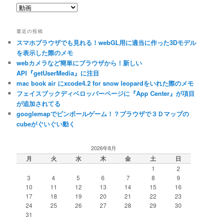
カ
テ
ゴ
最近の投稿
リ
スマホブラウザでも見れる！webGL用に適当に作った3Dモデル
ー
を表示した際のメモ
webカメラなど簡単にブラウザから！新しい
API『getUserMedia』に注目
mac book air にxcode4.2 for snow leopardをいれた際のメモ
フェイスブックディベロッパーページに『App Center』が項目
が追加されてる
googlemapでピンボールゲーム！？ブラウザで３Ｄマップの
cubeがぐいぐい動く
2026年8月
月
火
水
木
金
土
日
1
2
3
4
5
6
7
8
9
10
11
12
13
14
15
16
17
18
19
20
21
22
23
24
25
26
27
28
29
30
31