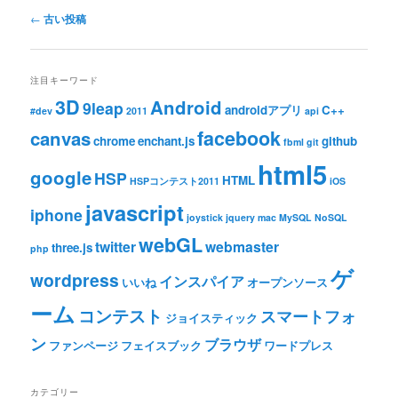
投稿ナビゲーション
←
古い投稿
注目キーワード
3D
Android
9leap
androidアプリ
C++
#dev
2011
api
facebook
canvas
chrome
enchant.js
github
fbml
git
html5
google
HSP
HTML
HSPコンテスト2011
iOS
javascript
iphone
joystick
jquery
mac
MySQL
NoSQL
webGL
twitter
webmaster
three.js
php
ゲ
wordpress
インスパイア
いいね
オープンソース
ーム
コンテスト
スマートフォ
ジョイスティック
ン
ブラウザ
ファンページ
フェイスブック
ワードプレス
カテゴリー