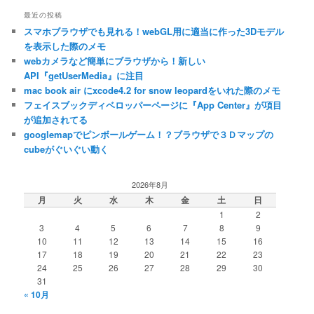
ゴ
最近の投稿
リ
スマホブラウザでも見れる！webGL用に適当に作った3Dモデル
ー
を表示した際のメモ
webカメラなど簡単にブラウザから！新しい
API『getUserMedia』に注目
mac book air にxcode4.2 for snow leopardをいれた際のメモ
フェイスブックディベロッパーページに『App Center』が項目
が追加されてる
googlemapでピンボールゲーム！？ブラウザで３Ｄマップの
cubeがぐいぐい動く
2026年8月
月
火
水
木
金
土
日
1
2
3
4
5
6
7
8
9
10
11
12
13
14
15
16
17
18
19
20
21
22
23
24
25
26
27
28
29
30
31
« 10月