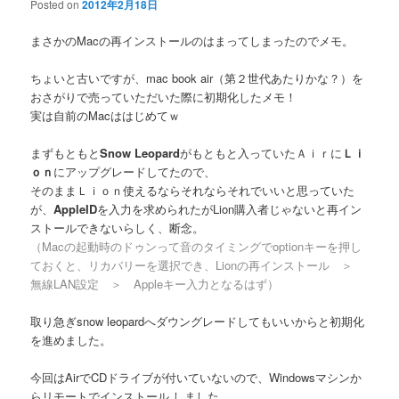
Posted on
2012年2月18日
まさかのMacの再インストールのはまってしまったのでメモ。
ちょいと古いですが、mac book air（第２世代あたりかな？）を
おさがりで売っていただいた際に初期化したメモ！
実は自前のMacははじめてｗ
まずもともと
Snow Leopard
がもともと入っていたＡｉｒに
Ｌｉ
ｏｎ
にアップグレードしてたので、
そのままＬｉｏｎ使えるならそれならそれでいいと思っていた
が、
AppleID
を入力を求められたがLion購入者じゃないと再イン
ストールできないらしく、断念。
（Macの起動時のドゥンって音のタイミングでoptionキーを押し
ておくと、リカバリーを選択でき、Lionの再インストール ＞
無線LAN設定 ＞ Appleキー入力となるはず）
取り急ぎsnow leopardへダウングレードしてもいいからと初期化
を進めました。
今回はAirでCDドライブが付いていないので、Windowsマシンか
らリモートでインストール しました。