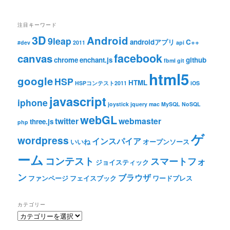
注目キーワード
3D
Android
9leap
androidアプリ
C++
#dev
2011
api
facebook
canvas
chrome
enchant.js
github
fbml
git
html5
google
HSP
HTML
HSPコンテスト2011
iOS
javascript
iphone
joystick
jquery
mac
MySQL
NoSQL
webGL
twitter
webmaster
three.js
php
ゲ
wordpress
インスパイア
いいね
オープンソース
ーム
コンテスト
スマートフォ
ジョイスティック
ン
ブラウザ
ファンページ
フェイスブック
ワードプレス
カテゴリー
カ
テ