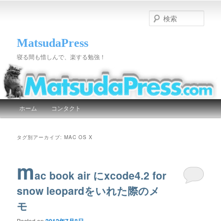
検
索
MatsudaPress
寝る間も惜しんで、楽する勉強！
メインメニュー
ホーム
コンタクト
メインコンテンツへ移動
サブコンテンツへ移動
タグ別アーカイブ:
MAC OS X
m
ac book air にxcode4.2 for
snow leopardをいれた際のメ
モ
Posted on