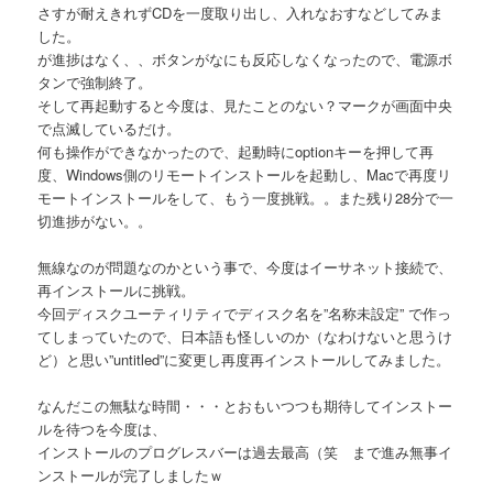
さすが耐えきれずCDを一度取り出し、入れなおすなどしてみま
した。
が進捗はなく、、ボタンがなにも反応しなくなったので、電源ボ
タンで強制終了。
そして再起動すると今度は、見たことのない？マークが画面中央
で点滅しているだけ。
何も操作ができなかったので、起動時にoptionキーを押して再
度、Windows側のリモートインストールを起動し、Macで再度リ
モートインストールをして、もう一度挑戦。。また残り28分で一
切進捗がない。。
無線なのが問題なのかという事で、今度はイーサネット接続で、
再インストールに挑戦。
今回ディスクユーティリティでディスク名を”名称未設定” で作っ
てしまっていたので、日本語も怪しいのか（なわけないと思うけ
ど）と思い”untitled”に変更し再度再インストールしてみました。
なんだこの無駄な時間・・・とおもいつつも期待してインストー
ルを待つを今度は、
インストールのプログレスバーは過去最高（笑 まで進み無事イ
ンストールが完了しましたｗ