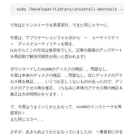
sudo /Developer/Library/uninstall-devtools --mode
で先ほどインストーラを再度実行。でまた同じエラーに。
今度は、アプリケーションフォルダから ＞ ユーティリティ
＞ ディスクユーティリティを開き。
(※おそらくこの方法は無意味でした。記事の最後のアップデート
＆再起動で解決可能性が高いと思われます)
ダウンロードしたxcodeのディスクの検証。。問題なし。
今度は本体のディスクの検証。。問題なし。次にディスクのアク
セス権を検証。。。いくつか正しくないものがあったので、ディ
スクのアクセス権を修正。（ちなみに本体のアクセス権の検証＆
修正は大分時間かかります。）
で、今度はうまくいくかとおもって、xcodeのインストーラを再
度実行！
また同じエラー。。
さすが、あきらめようかとおもっていましたが、一番最初にやる