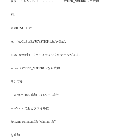
戻値 ：
MMRESULT
・・・・・・
JOYERR_NOERROR
で成功。
例、
MMRESULT ret;
ret = joyGetPosEx(JOYSTICK1,&JoyData);
※
JoyData
の中にジョイスティックのデータが入る。
ret == JOYERR_NOERROR
なら成功
サンプル
・
winmm.lib
を追加していない場合、
WinMain()
にあるファイルに
#pragma comment(lib,”winmm.lib”)
を追加