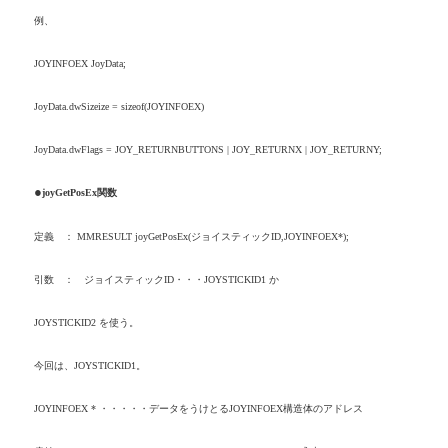
例、
JOYINFOEX JoyData;
JoyData.dwSizeize = sizeof(JOYINFOEX)
JoyData.dwFlags = JOY_RETURNBUTTONS | JOY_RETURNX | JOY_RETURNY;
●
joyGetPosEx
関数
定義 ：
MMRESULT joyGetPosEx(
ジョイスティック
ID,JOYINFOEX*);
引数 ： ジョイスティック
ID
・・・
JOYSTICKID1
か
JOYSTICKID2
を使う。
今回は、
JOYSTICKID1
。
JOYINFOEX *
・・・・・データをうけとる
JOYINFOEX
構造体のアドレス