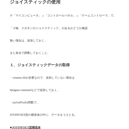
ジョイスティックの使用
※「マイコンピュータ」→「コントロールパネル」→「ゲームコントローラ」で、
「２軸 ２ボタンのジョイスティック」があるかどうか確認
無い場合は、追加しておく。
また各自で調整しておくこと。
１、ジョイスティックデータの取得
・
winmm.lib
が必要なので、追加していない場合は
#pragma comment
などで追加しておく。
・
joyGetPosEx
関数で、
JOYINFOEX
型の構造体の中に、データをうけとる。
●
JOYINFOEX
型構造体