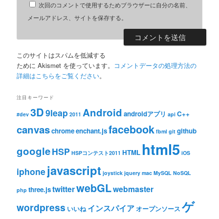
次回のコメントで使用するためブラウザーに自分の名前、
メールアドレス、サイトを保存する。
このサイトはスパムを低減する
ために Akismet を使っています。
コメントデータの処理方法の
詳細はこちらをご覧ください
。
注目キーワード
3D
Android
9leap
androidアプリ
C++
#dev
2011
api
facebook
canvas
chrome
enchant.js
github
fbml
git
html5
google
HSP
HTML
HSPコンテスト2011
iOS
javascript
iphone
joystick
jquery
mac
MySQL
NoSQL
webGL
twitter
webmaster
three.js
php
ゲ
wordpress
インスパイア
いいね
オープンソース