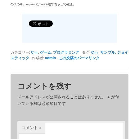
の３つを、
wsprintf(),TextOut()
で表示して確認。
カテゴリー:
C++
,
ゲーム
,
プログラミング
タグ:
C++
,
サンプル
,
ジョイ
スティック
作成者:
admin
この投稿のパーマリンク
コメントを残す
メールアドレスが公開されることはありません。
※
が付
いている欄は必須項目です
コメント
※