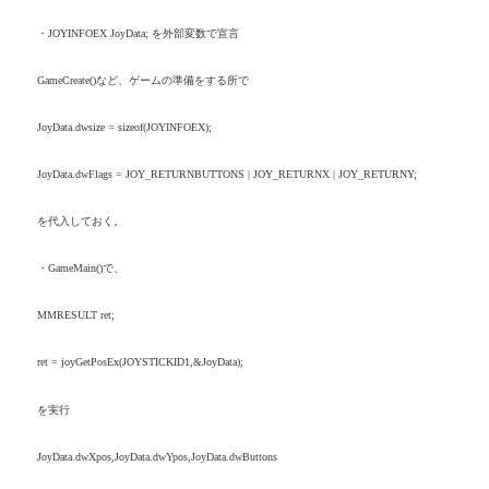
・
JOYINFOEX JoyData;
を外部変数で宣言
GameCreate()
など、ゲームの準備をする所で
JoyData.dwsize = sizeof(JOYINFOEX);
JoyData.dwFlags = JOY_RETURNBUTTONS | JOY_RETURNX | JOY_RETURNY;
を代入しておく。
・
GameMain()
で、
MMRESULT ret;
ret = joyGetPosEx(JOYSTICKID1,&JoyData);
を実行
JoyData.dwXpos,JoyData.dwYpos,JoyData.dwButtons