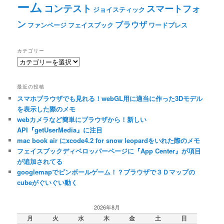
ーム
コンテスト
スマートフォ
ジョイスティック
ン
ブラウザ
ファンページ
フェイスブック
ワードプレス
カテゴリー
カ
テ
ゴ
最近の投稿
リ
スマホブラウザでも見れる！webGL用に適当に作った3Dモデル
ー
を表示した際のメモ
webカメラなど簡単にブラウザから！新しい
API『getUserMedia』に注目
mac book air にxcode4.2 for snow leopardをいれた際のメモ
フェイスブックディベロッパーページに『App Center』が項目
が追加されてる
googlemapでピンボールゲーム！？ブラウザで３Ｄマップの
cubeがぐいぐい動く
2026年8月
月
火
水
木
金
土
日