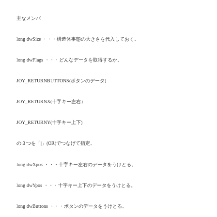
主なメンバ
long dwSize
・・・構造体事態の大きさを代入しておく。
long dwFlags
・・・どんなデータを取得するか。
JOY_RETURNBUTTONS(
ボタンのデータ
)
JOY_RETURNX(
十字キー左右）
JOY_RETURNY(
十字キー上下
)
の３つを「
|
」
(OR)
でつなげて指定。
long dwXpos
・・・十字キー左右のデータをうけとる。
long dwYpos
・・・十字キー上下のデータをうけとる。
long dwButtons
・・・ボタンのデータをうけとる。