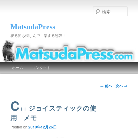
検
索
MatsudaPress
寝る間も惜しんで、楽する勉強！
メインメニュー
ホーム
コンタクト
メインコンテンツへ移動
サブコンテンツへ移動
投稿ナビゲーション
←
前へ
次へ
→
C
++ ジョイスティックの使
用 メモ
Posted on
2010年12月26日