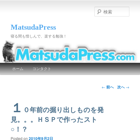
検
索
MatsudaPress
寝る間も惜しんで、楽する勉強！
メインメニュー
ホーム
コンタクト
メインコンテンツへ移動
サブコンテンツへ移動
投稿ナビゲーション
←
前へ
次へ
→
１
０年前の掘り出しものを発
見。。。ＨＳＰで作ったスト
○！？
Posted on
2010年9月2日