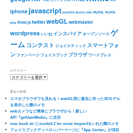
javascript
iphone
joystick
jquery
mac
MySQL
NoSQL
webGL
twitter
webmaster
three.js
php
ゲ
wordpress
インスパイア
いいね
オープンソース
ーム
コンテスト
スマートフォ
ジョイスティック
ン
ブラウザ
ファンページ
フェイスブック
ワードプレス
カテゴリー
カ
テ
ゴ
最近の投稿
リ
スマホブラウザでも見れる！webGL用に適当に作った3Dモデル
ー
を表示した際のメモ
webカメラなど簡単にブラウザから！新しい
API『getUserMedia』に注目
mac book air にxcode4.2 for snow leopardをいれた際のメモ
フェイスブックディベロッパーページに『App Center』が項目