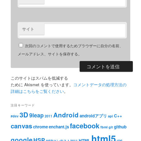
サイト
次回のコメントで使用するためブラウザーに自分の名前、
メールアドレス、サイトを保存する。
このサイトはスパムを低減する
ために Akismet を使っています。
コメントデータの処理方法の
詳細はこちらをご覧ください
。
注目キーワード
3D
Android
9leap
androidアプリ
C++
#dev
2011
api
facebook
canvas
chrome
enchant.js
github
fbml
git
html5
google
HSP
HTML
HSPコンテスト2011
iOS