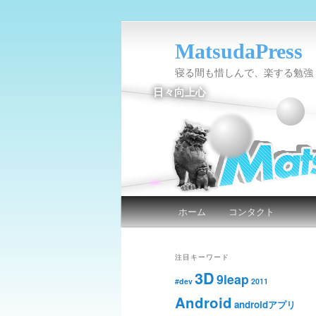
MatsudaPress
寝る間も惜しんで、楽する勉強
日々向上心
メインメニュー
ホーム
コンタクト
メインコンテンツへ移動
サブコンテンツへ移動
注目キーワード
3D
9leap
#dev
2011
Android
androidアプリ