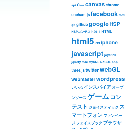
canvas
C++
chrome
api
facebook
enchant.js
fbml
google
HSP
github
git
HTML
HSPコンテスト2011
html5
iphone
iOS
javascript
joystick
jquery
mac
MySQL
NoSQL
php
webGL
twitter
three.js
wordpress
webmaster
インスパイア
いいね
オープ
ゲーム
コン
ンソース
テスト
ス
ジョイスティック
マートフォン
ファンペー
ブラウザ
ジ
フェイスブック