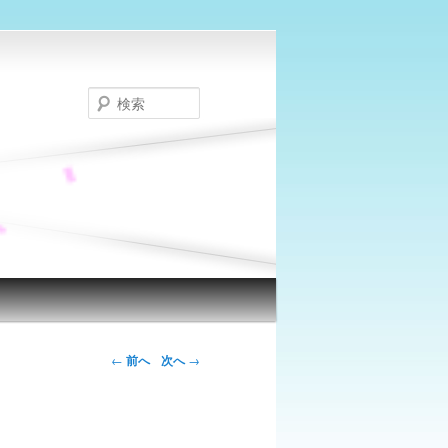
検
索
←
前へ
次へ
→