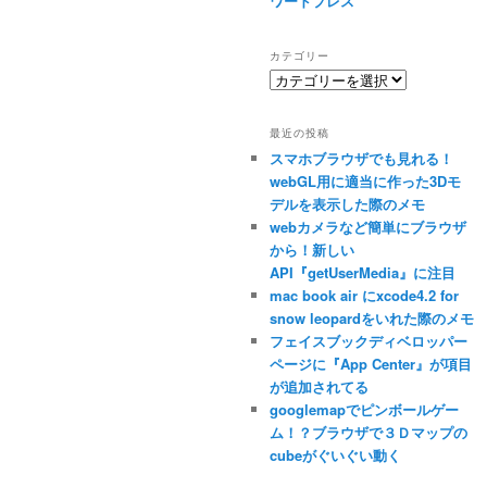
ワードプレス
カテゴリー
カ
テ
ゴ
最近の投稿
リ
スマホブラウザでも見れる！
ー
webGL用に適当に作った3Dモ
デルを表示した際のメモ
webカメラなど簡単にブラウザ
から！新しい
API『getUserMedia』に注目
mac book air にxcode4.2 for
snow leopardをいれた際のメモ
フェイスブックディベロッパー
ページに『App Center』が項目
が追加されてる
googlemapでピンボールゲー
ム！？ブラウザで３Ｄマップの
cubeがぐいぐい動く