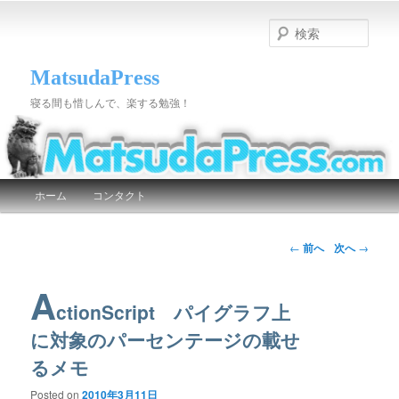
検
索
MatsudaPress
寝る間も惜しんで、楽する勉強！
メインメニュー
ホーム
コンタクト
メインコンテンツへ移動
サブコンテンツへ移動
投稿ナビゲーション
←
前へ
次へ
→
A
ctionScript パイグラフ上
に対象のパーセンテージの載せ
るメモ
Posted on
2010年3月11日