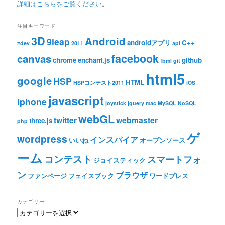
詳細はこちらをご覧ください
。
注目キーワード
3D
Android
9leap
androidアプリ
C++
#dev
2011
api
facebook
canvas
chrome
enchant.js
github
fbml
git
html5
google
HSP
HTML
HSPコンテスト2011
iOS
javascript
iphone
joystick
jquery
mac
MySQL
NoSQL
webGL
twitter
webmaster
three.js
php
ゲ
wordpress
インスパイア
いいね
オープンソース
ーム
コンテスト
スマートフォ
ジョイスティック
ン
ブラウザ
ファンページ
フェイスブック
ワードプレス
カテゴリー
カ
テ