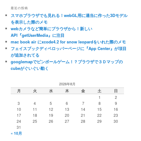
ゴ
最近の投稿
リ
スマホブラウザでも見れる！webGL用に適当に作った3Dモデル
ー
を表示した際のメモ
webカメラなど簡単にブラウザから！新しい
API『getUserMedia』に注目
mac book air にxcode4.2 for snow leopardをいれた際のメモ
フェイスブックディベロッパーページに『App Center』が項目
が追加されてる
googlemapでピンボールゲーム！？ブラウザで３Ｄマップの
cubeがぐいぐい動く
2026年8月
月
火
水
木
金
土
日
1
2
3
4
5
6
7
8
9
10
11
12
13
14
15
16
17
18
19
20
21
22
23
24
25
26
27
28
29
30
31
« 10月