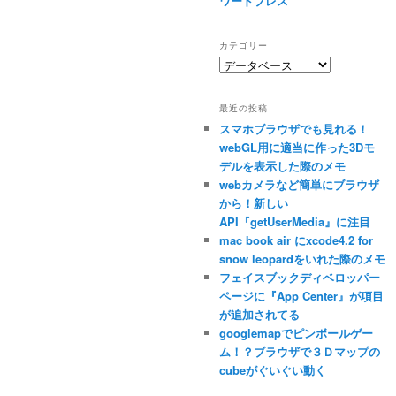
ワードプレス
カテゴリー
カ
テ
ゴ
最近の投稿
リ
スマホブラウザでも見れる！
ー
webGL用に適当に作った3Dモ
デルを表示した際のメモ
webカメラなど簡単にブラウザ
から！新しい
API『getUserMedia』に注目
mac book air にxcode4.2 for
snow leopardをいれた際のメモ
フェイスブックディベロッパー
ページに『App Center』が項目
が追加されてる
googlemapでピンボールゲー
ム！？ブラウザで３Ｄマップの
cubeがぐいぐい動く