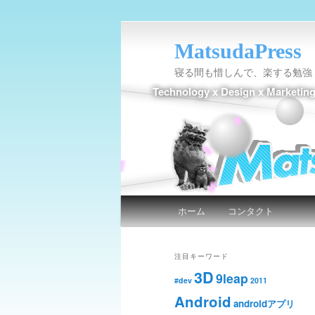
MatsudaPress
寝る間も惜しんで、楽する勉強
Technology x Design x Marketin
メインメニュー
ホーム
コンタクト
メインコンテンツへ移動
サブコンテンツへ移動
注目キーワード
3D
9leap
#dev
2011
Android
androidアプリ