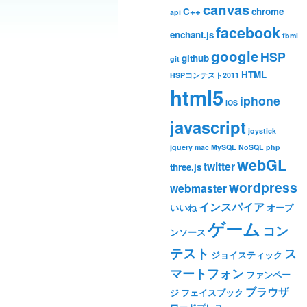
canvas
C++
chrome
api
facebook
enchant.js
fbml
google
HSP
github
git
HTML
HSPコンテスト2011
html5
iphone
iOS
javascript
joystick
jquery
mac
MySQL
NoSQL
php
webGL
twitter
three.js
wordpress
webmaster
インスパイア
いいね
オープ
ゲーム
コン
ンソース
テスト
ス
ジョイスティック
マートフォン
ファンペー
ブラウザ
ジ
フェイスブック