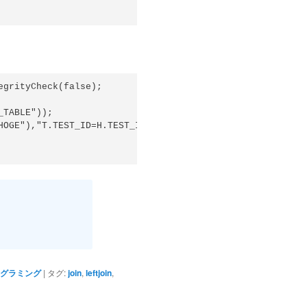
grityCheck(false);

TABLE"));

グラミング
|
タグ:
join
,
leftjoin
,