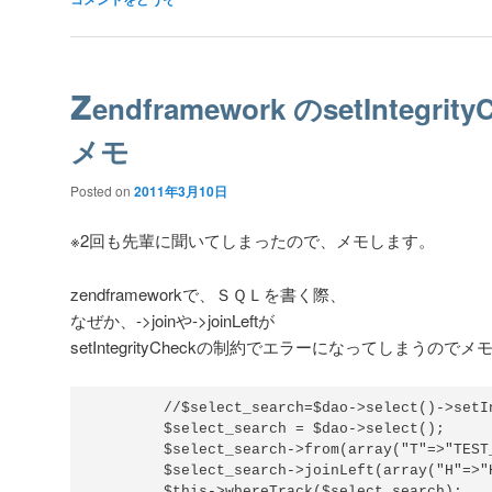
z
endframework のsetIntegrit
メモ
Posted on
2011年3月10日
※2回も先輩に聞いてしまったので、メモします。
zendframeworkで、ＳＱＬを書く際、
なぜか、->joinや->joinLeftが
setIntegrityCheckの制約でエラーになってしまうのでメ
        //$select_search=$dao->select()->setIn
        $select_search = $dao->select();

        $select_search->from(array("T"=>"TEST_
	$select_search->joinLeft(array("H"=>"HOGE"),"T.TEST_ID=H.TEST_ID");

        $this->whereTrack($select_search);
