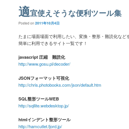
適
宜使えそうな便利ツール集
Posted on
2011年10月4日
たまに場面場面で利用したい、変換・整形・難読化などを
簡単に利用できるサイト一覧です！
javascript 圧縮 難読化
http://www.gosu.pl/decoder/
JSONフォーマット可視化
http://chris.photobooks.com/json/default.htm
SQL整形ツールWEB
http://sqllite.webdesktop.jp/
htmlインデント整形ツール
http://hamcutlet.fjord.jp/