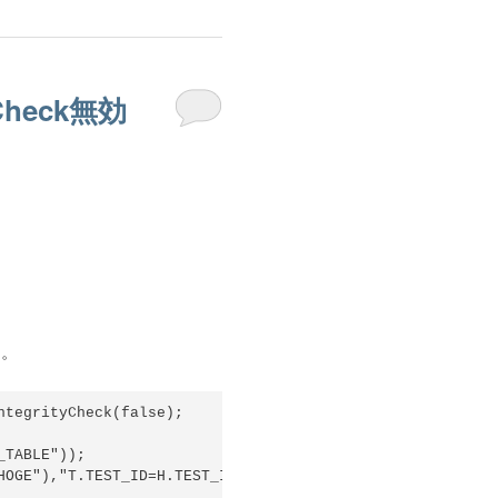
yCheck無効
モ。
tegrityCheck(false);

TABLE"));
