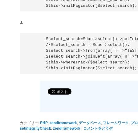
↓
        $select_search=$dao->select()->setInte
        //$select_search = $dao->select();

        $select_search->from(array("T"=>"TEST_
	$select_search->joinLeft(array("H"=>"HOGE"),"T.TEST_ID=H.TEST_ID");

        $this->whereTrack($select_search);

カテゴリー:
PHP
,
zendframework
,
データベース
,
フレームワーク
,
プロ
setIntegrityCheck
,
zendframework
|
コメントをどうぞ