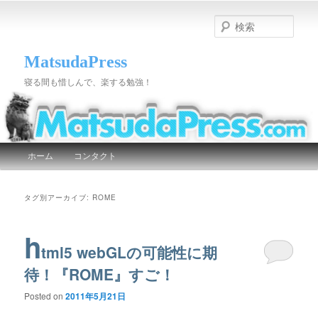
検
索
MatsudaPress
寝る間も惜しんで、楽する勉強！
メインメニュー
ホーム
コンタクト
メインコンテンツへ移動
サブコンテンツへ移動
タグ別アーカイブ:
ROME
h
tml5 webGLの可能性に期
待！『ROME』すご！
Posted on
2011年5月21日