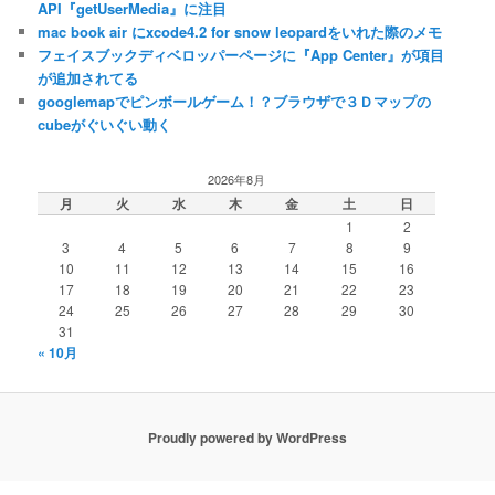
API『getUserMedia』に注目
mac book air にxcode4.2 for snow leopardをいれた際のメモ
フェイスブックディベロッパーページに『App Center』が項目
が追加されてる
googlemapでピンボールゲーム！？ブラウザで３Ｄマップの
cubeがぐいぐい動く
2026年8月
月
火
水
木
金
土
日
1
2
3
4
5
6
7
8
9
10
11
12
13
14
15
16
17
18
19
20
21
22
23
24
25
26
27
28
29
30
31
« 10月
Proudly powered by WordPress