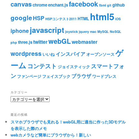
facebook
canvas
chrome
enchant.js
github
fbml
git
html5
google
HSP
HTML
HSPコンテスト2011
iOS
javascript
iphone
joystick
jquery
mac
MySQL
NoSQL
webGL
twitter
webmaster
three.js
php
ゲ
wordpress
インスパイア
いいね
オープンソース
ーム
コンテスト
スマートフォ
ジョイスティック
ン
ブラウザ
ファンページ
フェイスブック
ワードプレス
カテゴリー
カ
テ
ゴ
最近の投稿
リ
スマホブラウザでも見れる！webGL用に適当に作った3Dモデル
ー
を表示した際のメモ
webカメラなど簡単にブラウザから！新しい