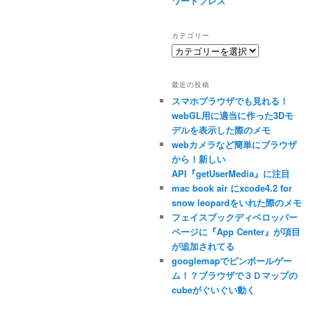
ワードプレス
カテゴリー
カ
テ
ゴ
最近の投稿
リ
スマホブラウザでも見れる！
ー
webGL用に適当に作った3Dモ
デルを表示した際のメモ
webカメラなど簡単にブラウザ
から！新しい
API『getUserMedia』に注目
mac book air にxcode4.2 for
snow leopardをいれた際のメモ
フェイスブックディベロッパー
ページに『App Center』が項目
が追加されてる
googlemapでピンボールゲー
ム！？ブラウザで３Ｄマップの
cubeがぐいぐい動く