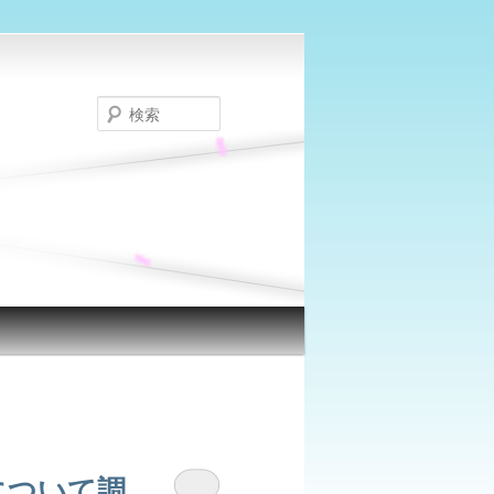
検
索
状について調