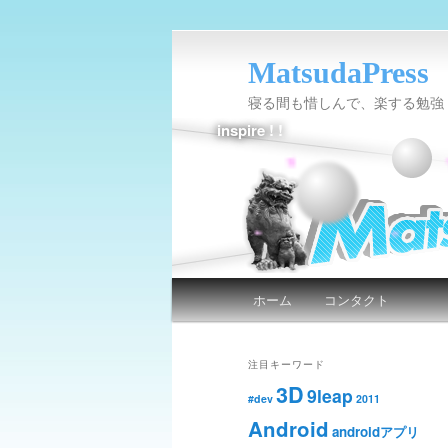
MatsudaPress
寝る間も惜しんで、楽する勉強
inspire ! !
メインメニュー
ホーム
コンタクト
メインコンテンツへ移動
サブコンテンツへ移動
注目キーワード
3D
9leap
#dev
2011
Android
androidアプリ