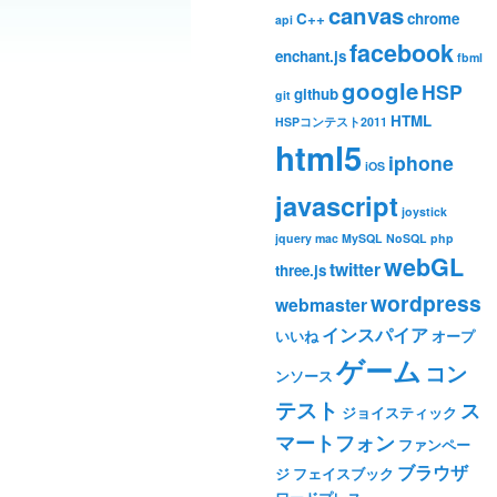
canvas
C++
chrome
api
facebook
enchant.js
fbml
google
HSP
github
git
HTML
HSPコンテスト2011
html5
iphone
iOS
javascript
joystick
jquery
mac
MySQL
NoSQL
php
webGL
twitter
three.js
wordpress
webmaster
インスパイア
いいね
オープ
ゲーム
コン
ンソース
テスト
ス
ジョイスティック
マートフォン
ファンペー
ブラウザ
ジ
フェイスブック