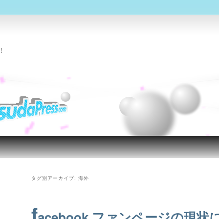
！
タグ別アーカイブ:
海外
f
acebook ファンページの現