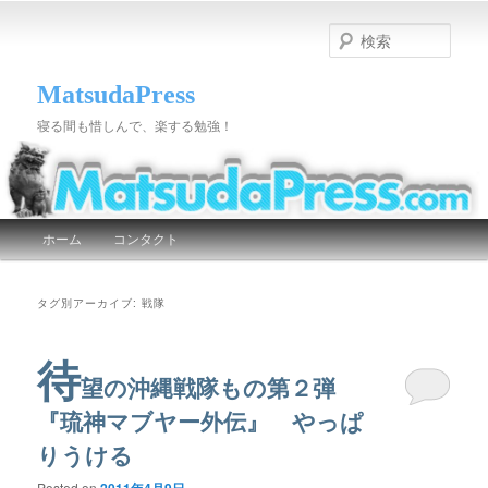
検
索
MatsudaPress
寝る間も惜しんで、楽する勉強！
メインメニュー
ホーム
コンタクト
メインコンテンツへ移動
サブコンテンツへ移動
タグ別アーカイブ:
戦隊
待
望の沖縄戦隊もの第２弾
『琉神マブヤー外伝』 やっぱ
りうける
Posted on