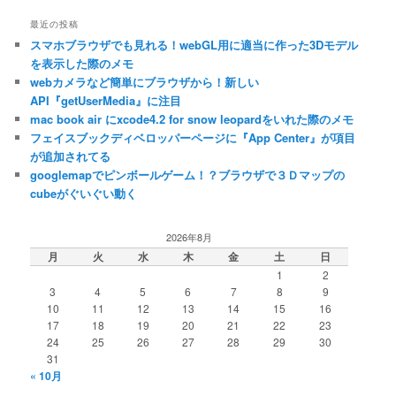
ゴ
最近の投稿
リ
スマホブラウザでも見れる！webGL用に適当に作った3Dモデル
ー
を表示した際のメモ
webカメラなど簡単にブラウザから！新しい
API『getUserMedia』に注目
mac book air にxcode4.2 for snow leopardをいれた際のメモ
フェイスブックディベロッパーページに『App Center』が項目
が追加されてる
googlemapでピンボールゲーム！？ブラウザで３Ｄマップの
cubeがぐいぐい動く
2026年8月
月
火
水
木
金
土
日
1
2
3
4
5
6
7
8
9
10
11
12
13
14
15
16
17
18
19
20
21
22
23
24
25
26
27
28
29
30
31
« 10月