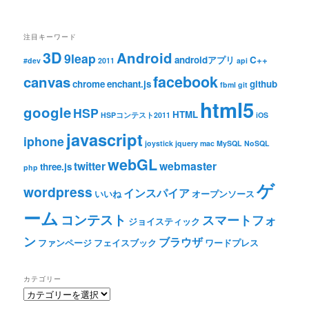
注目キーワード
3D
Android
9leap
androidアプリ
C++
#dev
2011
api
facebook
canvas
chrome
enchant.js
github
fbml
git
html5
google
HSP
HTML
HSPコンテスト2011
iOS
javascript
iphone
joystick
jquery
mac
MySQL
NoSQL
webGL
twitter
webmaster
three.js
php
ゲ
wordpress
インスパイア
いいね
オープンソース
ーム
コンテスト
スマートフォ
ジョイスティック
ン
ブラウザ
ファンページ
フェイスブック
ワードプレス
カテゴリー
カ
テ