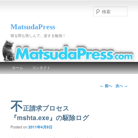
検
索
MatsudaPress
寝る間も惜しんで、楽する勉強！
メインメニュー
ホーム
コンタクト
メインコンテンツへ移動
サブコンテンツへ移動
投稿ナビゲーション
←
前へ
次へ
→
不
正請求プロセス
『mshta.exe』の駆除ログ
Posted on
2011年4月9日