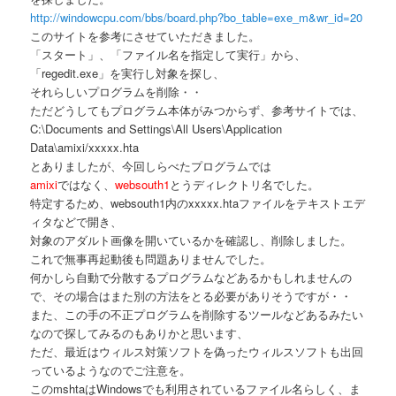
http://windowcpu.com/bbs/board.php?bo_table=exe_m&wr_id=20
このサイトを参考にさせていただきました。
「スタート」、「ファイル名を指定して実行」から、
「regedit.exe」を実行し対象を探し、
それらしいプログラムを削除・・
ただどうしてもプログラム本体がみつからず、参考サイトでは、
C:\Documents and Settings\All Users\Application
Data\amixi/xxxxx.hta
とありましたが、今回しらべたプログラムでは
amixi
ではなく、
websouth1
とうディレクトリ名でした。
特定するため、websouth1内のxxxxx.htaファイルをテキストエデ
ィタなどで開き、
対象のアダルト画像を開いているかを確認し、削除しました。
これで無事再起動後も問題ありませんでした。
何かしら自動で分散するプログラムなどあるかもしれませんの
で、その場合はまた別の方法をとる必要がありそうですが・・
また、この手の不正プログラムを削除するツールなどあるみたい
なので探してみるのもありかと思います、
ただ、最近はウィルス対策ソフトを偽ったウィルスソフトも出回
っているようなのでご注意を。
このmshtaはWindowsでも利用されているファイル名らしく、ま