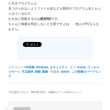
た不正プログラムも
見つけられないようファイル名なども既存のプログラム名とかぶ
らせているので、
むやみに削除するのは
絶対NG
です。
ちゃんと根拠を特定しないと大変ですよね、、他人のPCならな
おさら。
カテゴリー:
Hit投稿
,
Windows
,
セキュリティ
タグ:
mshta
,
ウィルス
,
リモート
,
不正請求
,
削除
,
駆除
作成者:
admin
この投稿のパーマリン
ク
“
不正請求プロセス『MSHTA.EXE』の駆除ログ
” への2件のコメント