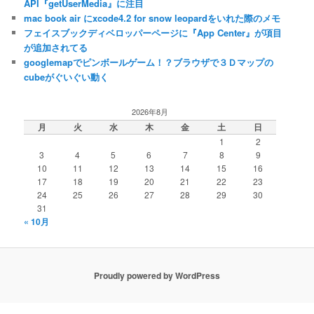
API『getUserMedia』に注目
mac book air にxcode4.2 for snow leopardをいれた際のメモ
フェイスブックディベロッパーページに『App Center』が項目
が追加されてる
googlemapでピンボールゲーム！？ブラウザで３Ｄマップの
cubeがぐいぐい動く
2026年8月
月
火
水
木
金
土
日
1
2
3
4
5
6
7
8
9
10
11
12
13
14
15
16
17
18
19
20
21
22
23
24
25
26
27
28
29
30
31
« 10月
Proudly powered by WordPress