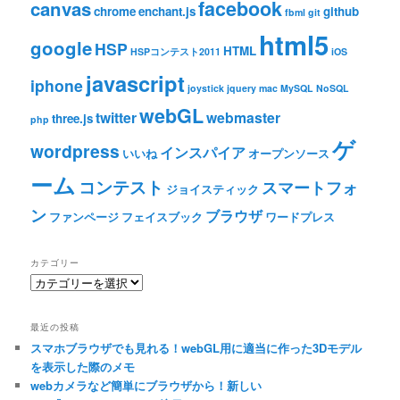
facebook
canvas
chrome
enchant.js
github
fbml
git
html5
google
HSP
HTML
HSPコンテスト2011
iOS
javascript
iphone
joystick
jquery
mac
MySQL
NoSQL
webGL
twitter
webmaster
three.js
php
ゲ
wordpress
インスパイア
いいね
オープンソース
ーム
コンテスト
スマートフォ
ジョイスティック
ン
ブラウザ
ファンページ
フェイスブック
ワードプレス
カテゴリー
カ
テ
ゴ
最近の投稿
リ
スマホブラウザでも見れる！webGL用に適当に作った3Dモデル
ー
を表示した際のメモ
webカメラなど簡単にブラウザから！新しい