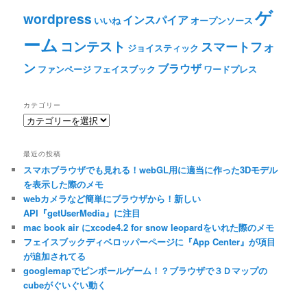
ゲ
wordpress
インスパイア
いいね
オープンソース
ーム
コンテスト
スマートフォ
ジョイスティック
ン
ブラウザ
ファンページ
フェイスブック
ワードプレス
カテゴリー
カ
テ
ゴ
最近の投稿
リ
スマホブラウザでも見れる！webGL用に適当に作った3Dモデル
ー
を表示した際のメモ
webカメラなど簡単にブラウザから！新しい
API『getUserMedia』に注目
mac book air にxcode4.2 for snow leopardをいれた際のメモ
フェイスブックディベロッパーページに『App Center』が項目
が追加されてる
googlemapでピンボールゲーム！？ブラウザで３Ｄマップの
cubeがぐいぐい動く