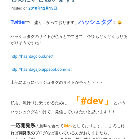
Posted on
2010年12月15日
ハッシュタグ
Twitter
で、盛り上がっております、
！
ハッシュタグのサイトが色々とでてきて、今後もどんどんもりあ
がりそうですね！
http://hashtagcloud.net/
http://hashtagsjp.appspot.com/list
上記にようにハッシュタグのサイトが色々と・・・
「#dev」
私も、流行りに乗っかるために、
という
ハッシュタグをつけて、発信していきたいと思います！！
一応開発系
の意味を含めて
#dev
としております、、よろしけ
れば
開発系のブログ
など書いている方がおりましたら、