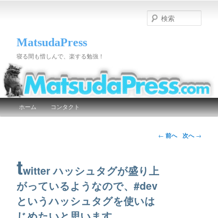
検
索
MatsudaPress
寝る間も惜しんで、楽する勉強！
メインメニュー
ホーム
コンタクト
メインコンテンツへ移動
サブコンテンツへ移動
投稿ナビゲーション
←
前へ
次へ
→
t
witter ハッシュタグが盛り上
がっているようなので、#dev
というハッシュタグを使いは
じめたいと思います。