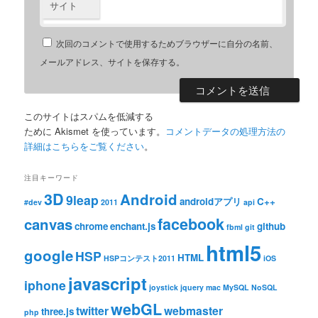
サイト
次回のコメントで使用するためブラウザーに自分の名前、
メールアドレス、サイトを保存する。
このサイトはスパムを低減する
ために Akismet を使っています。
コメントデータの処理方法の
詳細はこちらをご覧ください
。
注目キーワード
3D
Android
9leap
androidアプリ
C++
#dev
2011
api
facebook
canvas
chrome
enchant.js
github
fbml
git
html5
google
HSP
HTML
HSPコンテスト2011
iOS
javascript
iphone
joystick
jquery
mac
MySQL
NoSQL
webGL
twitter
webmaster
three.js
php