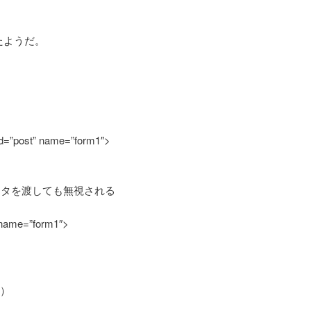
たようだ。
od=”post” name=”form1″>
メータを渡しても無視される
” name=”form1″>
い）