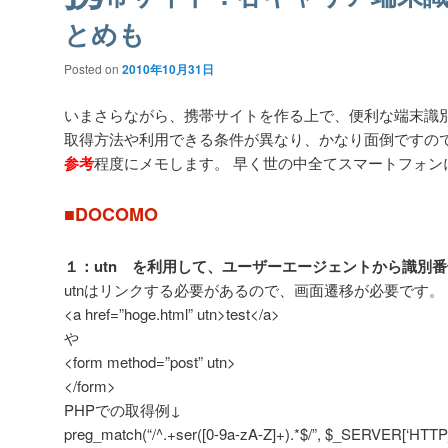
とめも
Posted on
2010年10月31日
いまさらながら、携帯サイトを作る上で、便利な端末識別
取得方法や利用できる条件が異なり、かなり面倒ですので
参考
程度にメモします。 早く世の中全てスマートフォン
■DOCOMO
１：utn を利用して、ユーザーエージェントから識別
utnはリンクする必要があるので、画面遷移が必要です。
<a href=”hoge.html” utn>test</a>
や
<form method=”post” utn>
</form>
PHPでの取得例↓
preg_match(“/^.+ser([0-9a-zA-Z]+).*$/”, $_SERVER[‘HT