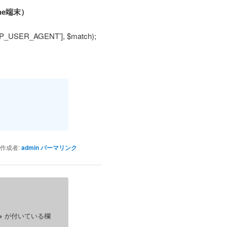
ne端末）
TTP_USER_AGENT’], $match);
作成者:
admin
パーマリンク
※
が付いている欄