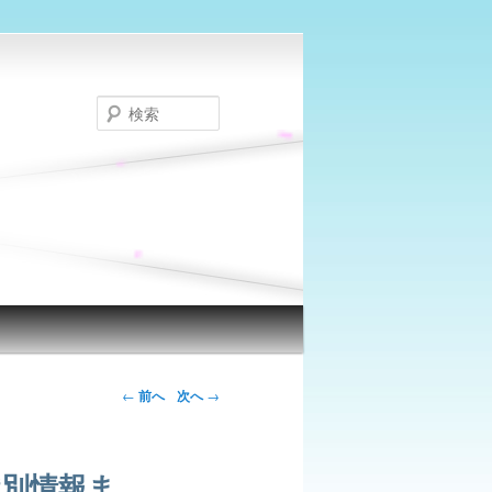
検
索
←
前へ
次へ
→
識別情報ま