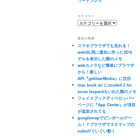
ワードプレス
カテゴリー
カ
テ
ゴ
最近の投稿
リ
スマホブラウザでも見れる！
ー
webGL用に適当に作った3Dモ
デルを表示した際のメモ
webカメラなど簡単にブラウザ
から！新しい
API『getUserMedia』に注目
mac book air にxcode4.2 for
snow leopardをいれた際のメモ
フェイスブックディベロッパー
ページに『App Center』が項目
が追加されてる
googlemapでピンボールゲー
ム！？ブラウザで３Ｄマップの
cubeがぐいぐい動く