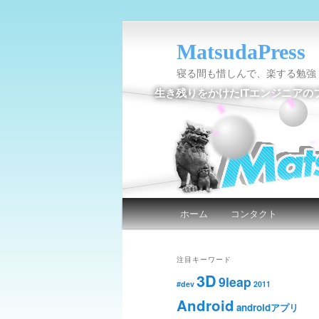
MatsudaPress
寝る間も惜しんで、楽する勉強
生き残りをかけたITエンジニアの
メインメニュー
ホーム
コンタクト
メインコンテンツへ移動
サブコンテンツへ移動
注目キーワード
3D
9leap
#dev
2011
Android
androidアプリ