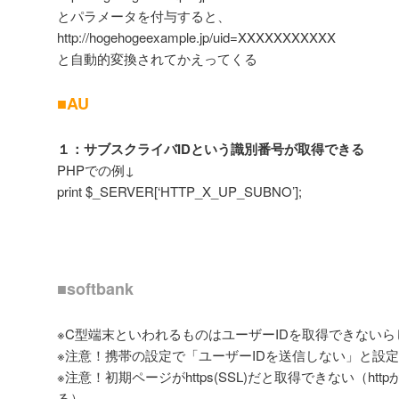
とパラメータを付与すると、
http://hogehogeexample.jp/uid=XXXXXXXXXXX
と自動的変換されてかえってくる
■AU
１：サブスクライバIDという識別番号が取得できる
PHPでの例↓
print $_SERVER[‘HTTP_X_UP_SUBNO’];
■softbank
※C型端末といわれるものはユーザーIDを取得できないら
※注意！携帯の設定で「ユーザーIDを送信しない」と設
※注意！初期ページがhttps(SSL)だと取得できない（h
る）