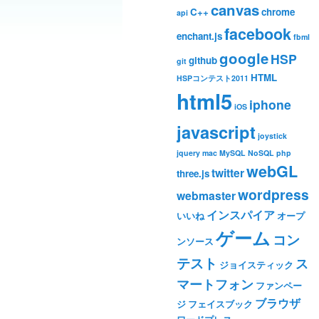
canvas
C++
chrome
api
facebook
enchant.js
fbml
google
HSP
github
git
HTML
HSPコンテスト2011
html5
iphone
iOS
javascript
joystick
jquery
mac
MySQL
NoSQL
php
webGL
twitter
three.js
wordpress
webmaster
インスパイア
いいね
オープ
ゲーム
コン
ンソース
テスト
ス
ジョイスティック
マートフォン
ファンペー
ブラウザ
ジ
フェイスブック