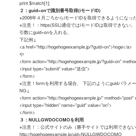
print $match[1];
２：guid=onで識別番号取得(iモードID)
※2008年４月ごろからiモードIDを取得できるようになっ
※注意！：https(SSL)通信ではiモードIDは取得できない。
引数にguid=onを入れる。
下記例↓
<a href=”http://hogehogeexample.jp/?guid=on”>hoge</a>
や
<form action=”http://hogehogeexample.jp/?guid=on” meth
<input type=”submit” value=”送信”>
</form>
※注意！formを利用する場合、 下記のようにguidパラ
NG↓
<form action=”http://hogehogeexample.jp/” method=”post
<input type=”hidden” name=”guid” value=”on”>
</form>
３：NULLGWDOCOMOを利用
※注意！：公式サイトのみ（勝手サイトでは利用できな
http://hogehogeexample.jp/uid=NULLGWDOCOMO