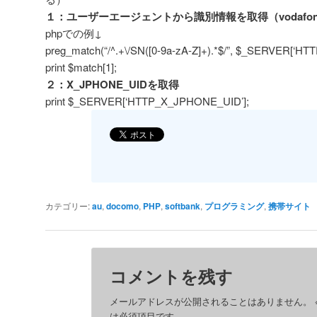
１：ユーザーエージェントから識別情報を取得（vodafo
phpでの例↓
preg_match(“/^.+\/SN([0-9a-zA-Z]+).*$/”, $_SERVER[‘H
print $match[1];
２：X_JPHONE_UIDを取得
print $_SERVER[‘HTTP_X_JPHONE_UID’];
カテゴリー:
au
,
docomo
,
PHP
,
softbank
,
プログラミング
,
携帯サイト
コメントを残す
メールアドレスが公開されることはありません。
は必須項目です