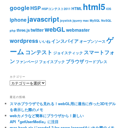
html5
google
HSP
HTML
HSPコンテスト2011
iOS
javascript
iphone
joystick
jquery
mac
MySQL
NoSQL
webGL
twitter
webmaster
three.js
php
ゲ
wordpress
インスパイア
いいね
オープンソース
ーム
コンテスト
スマートフォ
ジョイスティック
ン
ブラウザ
ファンページ
フェイスブック
ワードプレス
カテゴリー
カ
テ
ゴ
最近の投稿
リ
スマホブラウザでも見れる！webGL用に適当に作った3Dモデル
ー
を表示した際のメモ
webカメラなど簡単にブラウザから！新しい
API『getUserMedia』に注目
mac book air にxcode4.2 for snow leopardをいれた際のメモ