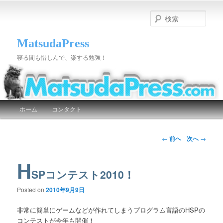
検
索
MatsudaPress
寝る間も惜しんで、楽する勉強！
メインメニュー
ホーム
コンタクト
メインコンテンツへ移動
サブコンテンツへ移動
投稿ナビゲーション
←
前へ
次へ
→
H
SPコンテスト2010！
Posted on
2010年9月9日
非常に簡単にゲームなどが作れてしまうプログラム言語のHSPの
コンテストが今年も開催！