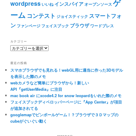
ゲ
wordpress
インスパイア
いいね
オープンソース
ーム
コンテスト
スマートフォ
ジョイスティック
ン
ブラウザ
ファンページ
フェイスブック
ワードプレス
カテゴリー
カ
テ
ゴ
最近の投稿
リ
スマホブラウザでも見れる！webGL用に適当に作った3Dモデル
ー
を表示した際のメモ
webカメラなど簡単にブラウザから！新しい
API『getUserMedia』に注目
mac book air にxcode4.2 for snow leopardをいれた際のメモ
フェイスブックディベロッパーページに『App Center』が項目
が追加されてる
googlemapでピンボールゲーム！？ブラウザで３Ｄマップの
cubeがぐいぐい動く