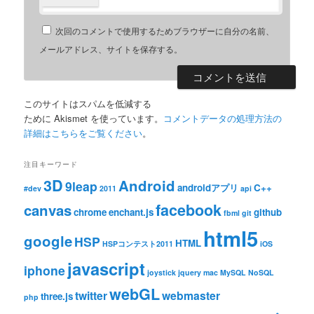
次回のコメントで使用するためブラウザーに自分の名前、
メールアドレス、サイトを保存する。
このサイトはスパムを低減する
ために Akismet を使っています。
コメントデータの処理方法の
詳細はこちらをご覧ください
。
注目キーワード
3D
Android
9leap
androidアプリ
C++
#dev
2011
api
facebook
canvas
chrome
enchant.js
github
fbml
git
html5
google
HSP
HTML
HSPコンテスト2011
iOS
javascript
iphone
joystick
jquery
mac
MySQL
NoSQL
webGL
twitter
webmaster
three.js
php