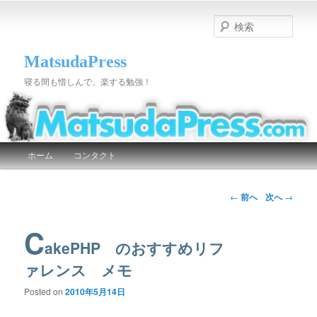
検
索
MatsudaPress
寝る間も惜しんで、楽する勉強！
メインメニュー
ホーム
コンタクト
メインコンテンツへ移動
サブコンテンツへ移動
投稿ナビゲーション
←
前へ
次へ
→
C
akePHP のおすすめリフ
ァレンス メモ
Posted on
2010年5月14日