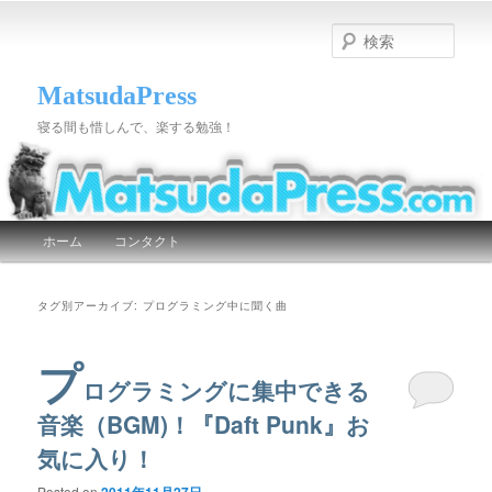
検
索
MatsudaPress
寝る間も惜しんで、楽する勉強！
メインメニュー
ホーム
コンタクト
メインコンテンツへ移動
サブコンテンツへ移動
タグ別アーカイブ:
プログラミング中に聞く曲
プ
ログラミングに集中できる
音楽（BGM)！『Daft Punk』お
気に入り！
Posted on