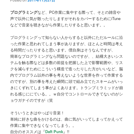
2011年11月27日
プログラミング
など、PC作業に集中する際って、そとの雑音や
声で以外に気が散ったりしますがそれをカバーするためにiTune
などで音楽を聴きながら作業したりすると思います。。
プログラミングって知らない人からすると以外にただルールに沿
った作業と思われてしまう事がありますが、ほとんと時間は考え
る時間だったりすると思います。僕自身はそうなんですが、
簡単なプログラミングなら問題ないのですが、、結構大きいシス
テムを触る際などは多数の前提を把握した上で影響範囲や、リス
クを減らすためにこういう構造で造ったりした方がいいなど、脳
内でプログラム以外の事を考えないような世界を作って作業する
のですが、別の事を考えた瞬間に頭で組み立てたスキームがいっ
きにくずれてしまう事がよくあります。トランプミラミッドが崩
れる感じににている。。ｗ自分でコントロールできてないのがシ
ョウガナイのですが（笑
そういうときはやっぱり音楽！
単純に好きな曲をかけるのは、曲に気がいってしまってかえって
作業に集中できなくなってしまう。。
自分のオススメは『
Daft Punk
』!!