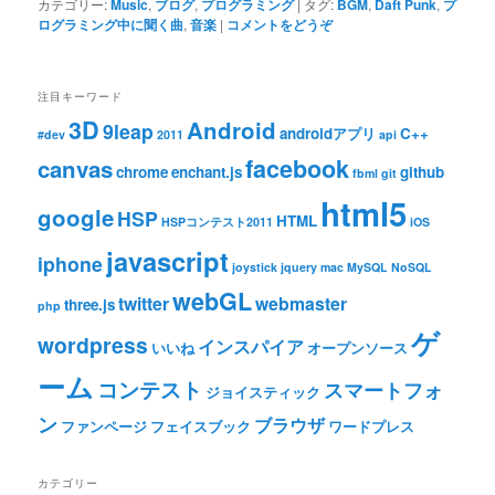
カテゴリー:
Music
,
ブログ
,
プログラミング
|
タグ:
BGM
,
Daft Punk
,
プ
ログラミング中に聞く曲
,
音楽
|
コメントをどうぞ
注目キーワード
3D
Android
9leap
androidアプリ
C++
#dev
2011
api
facebook
canvas
chrome
enchant.js
github
fbml
git
html5
google
HSP
HTML
HSPコンテスト2011
iOS
javascript
iphone
joystick
jquery
mac
MySQL
NoSQL
webGL
twitter
webmaster
three.js
php
ゲ
wordpress
インスパイア
いいね
オープンソース
ーム
コンテスト
スマートフォ
ジョイスティック
ン
ブラウザ
ファンページ
フェイスブック
ワードプレス
カテゴリー