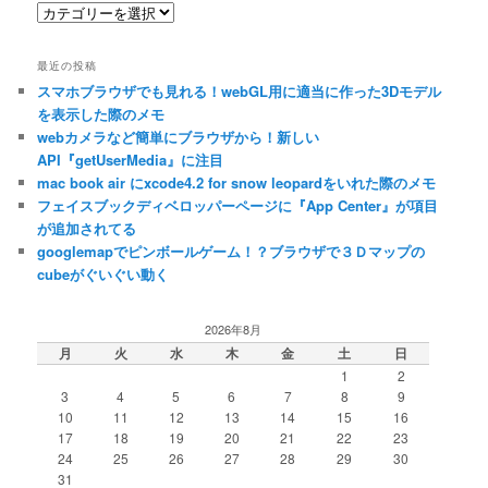
カ
テ
ゴ
最近の投稿
リ
スマホブラウザでも見れる！webGL用に適当に作った3Dモデル
ー
を表示した際のメモ
webカメラなど簡単にブラウザから！新しい
API『getUserMedia』に注目
mac book air にxcode4.2 for snow leopardをいれた際のメモ
フェイスブックディベロッパーページに『App Center』が項目
が追加されてる
googlemapでピンボールゲーム！？ブラウザで３Ｄマップの
cubeがぐいぐい動く
2026年8月
月
火
水
木
金
土
日
1
2
3
4
5
6
7
8
9
10
11
12
13
14
15
16
17
18
19
20
21
22
23
24
25
26
27
28
29
30
31